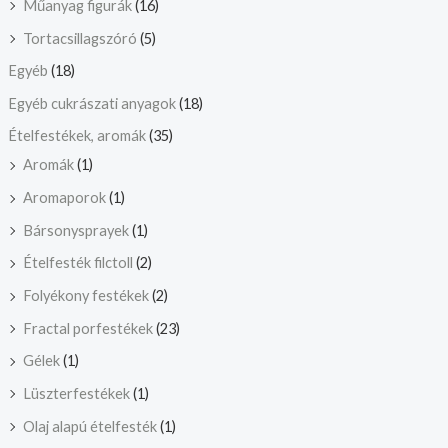
Műanyag figurák
(16)
Tortacsillagszóró
(5)
Egyéb
(18)
Egyéb cukrászati anyagok
(18)
Ételfestékek, aromák
(35)
Aromák
(1)
Aromaporok
(1)
Bársonysprayek
(1)
Ételfesték filctoll
(2)
Folyékony festékek
(2)
Fractal porfestékek
(23)
Gélek
(1)
Lüszterfestékek
(1)
Olaj alapú ételfesték
(1)