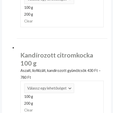
100 g
200 g
Clear
Kandírozott citromkocka
100 g
Aszalt, liofilizált, kandírozott gyümölcsök
430
Ft
–
780
Ft
100 g
200 g
Clear