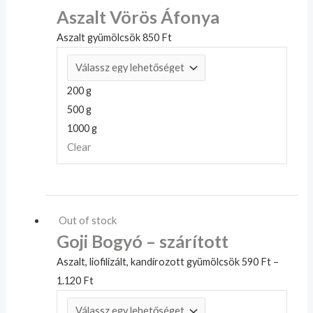
Aszalt Vörös Áfonya
Aszalt gyümölcsök
850
Ft
200 g
500 g
1000 g
Clear
Out of stock
Goji Bogyó – szárított
Aszalt, liofilizált, kandírozott gyümölcsök
590
Ft
–
1.120
Ft