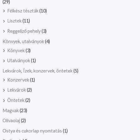
(29)
Félkész tészták
(10)
Lisztek
(11)
Reggeliző pehely
(3)
Könvyek, utalványok
(4)
Könyvek
(3)
Utalványok
(1)
Lekvárok, Ízek, konzervek, öntetek
(5)
Konzervek
(1)
Lekvárok
(2)
Öntetek
(2)
Magvak
(23)
Olivaolaj
(2)
Ostya és cukorlap nyomtatás
(1)