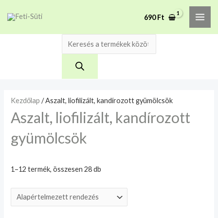
Skip
Products
M
M
MAI
A mélyhűtött termékeket
690
Ft
to
search
csakis saját felelősségre
i
a
Megértettem
ME
adjuk át futárszolgálatnak,
content
n
x
tekintettel a feloldási időre.
á
á
r
r
Kezdőlap
/ Aszalt, liofilizált, kandírozott gyümölcsök
Aszalt, liofilizált, kandírozott
gyümölcsök
1–12 termék, összesen 28 db