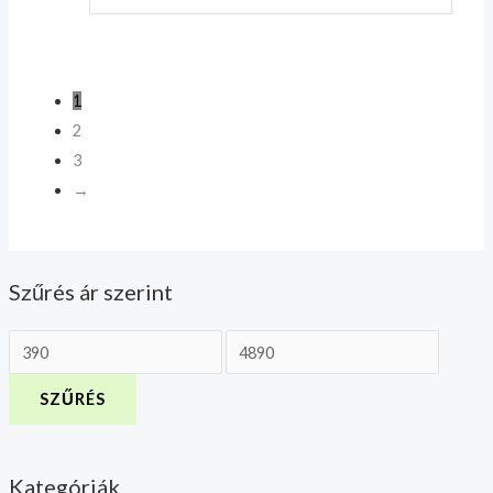
1
2
3
→
Szűrés ár szerint
SZŰRÉS
Kategóriák