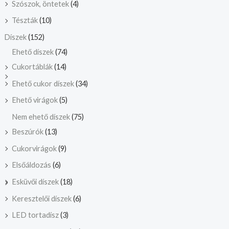
Szószok, öntetek
(4)
Tészták
(10)
Díszek
(152)
Ehető díszek
(74)
Cukortáblák
(14)
Ehető cukor díszek
(34)
Ehető virágok
(5)
Nem ehető díszek
(75)
Beszúrók
(13)
Cukorvirágok
(9)
Elsőáldozás
(6)
Esküvői díszek
(18)
Keresztelői díszek
(6)
LED tortadísz
(3)