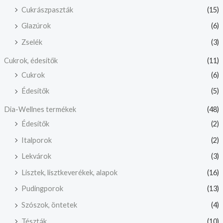
Cukrászpaszták
(15)
Glazúrok
(6)
Zselék
(3)
Cukrok, édesítők
(11)
Cukrok
(6)
Édesítők
(5)
Dia-Wellnes termékek
(48)
Édesítők
(2)
Italporok
(2)
Lekvárok
(3)
Lisztek, lisztkeverékek, alapok
(16)
Pudingporok
(13)
Szószok, öntetek
(4)
Tészták
(10)