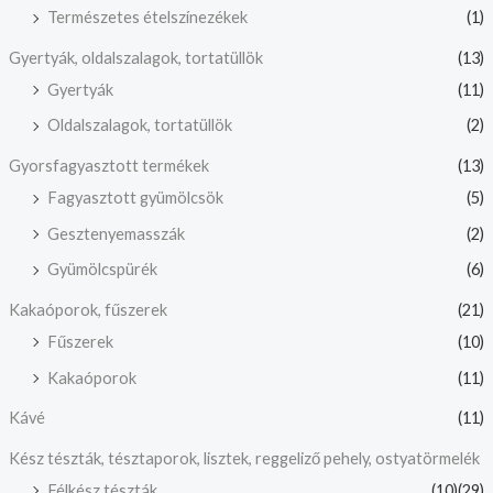
Természetes ételszínezékek
(1)
Gyertyák, oldalszalagok, tortatüllök
(13)
Gyertyák
(11)
Oldalszalagok, tortatüllök
(2)
Gyorsfagyasztott termékek
(13)
Fagyasztott gyümölcsök
(5)
Gesztenyemasszák
(2)
Gyümölcspürék
(6)
Kakaóporok, fűszerek
(21)
Fűszerek
(10)
Kakaóporok
(11)
Kávé
(11)
Kész tészták, tésztaporok, lisztek, reggeliző pehely, ostyatörmelék
Félkész tészták
(10)
(29)