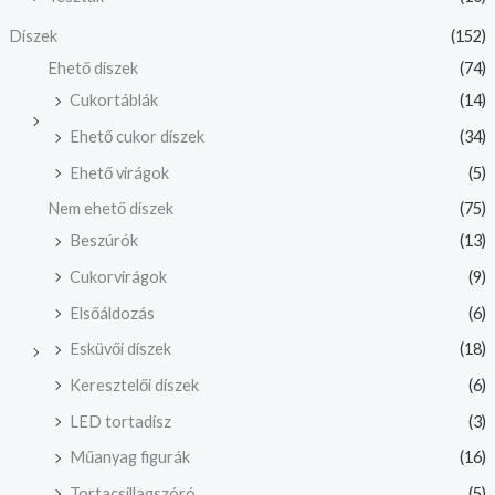
Díszek
(152)
Ehető díszek
(74)
Cukortáblák
(14)
Ehető cukor díszek
(34)
Ehető virágok
(5)
Nem ehető díszek
(75)
Beszúrók
(13)
Cukorvirágok
(9)
Elsőáldozás
(6)
Esküvői díszek
(18)
Keresztelői díszek
(6)
LED tortadísz
(3)
Műanyag figurák
(16)
Tortacsillagszóró
(5)