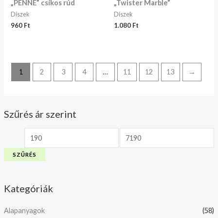
„PENNE” csíkos rúd
„Twister Marble”
Díszek
Díszek
960
Ft
1.080
Ft
1
2
3
4
…
11
12
13
→
Szűrés ár szerint
SZŰRÉS
Kategóriák
Alapanyagok
(58)