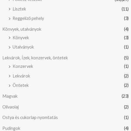
Lisztek
(11)
Reggeliző pehely
(3)
Könvyek, utalványok
(4)
Könyvek
(3)
Utalványok
(1)
Lekvárok, Ízek, konzervek, öntetek
(5)
Konzervek
(1)
Lekvárok
(2)
Öntetek
(2)
Magvak
(23)
Olivaolaj
(2)
Ostya és cukorlap nyomtatás
(1)
Pudingok
(4)