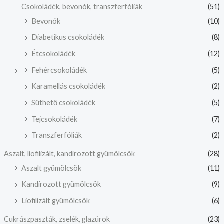
Csokoládék, bevonók, transzferfóliák
(51)
Bevonók
(10)
Diabetikus csokoládék
(8)
Étcsokoládék
(12)
Fehércsokoládék
(5)
Karamellás csokoládék
(2)
Süthető csokoládék
(5)
Tejcsokoládék
(7)
Transzferfóliák
(2)
Aszalt, liofilizált, kandírozott gyümölcsök
(28)
Aszalt gyümölcsök
(11)
Kandírozott gyümölcsök
(9)
Liofilizált gyümölcsök
(6)
Cukrászpaszták, zselék, glazúrok
(23)