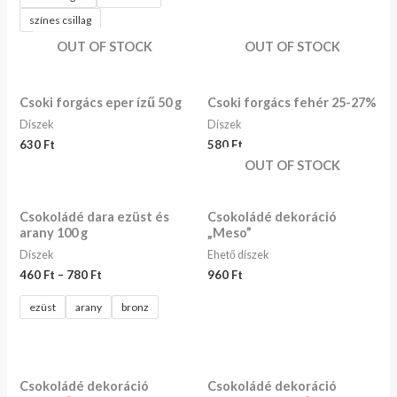
színes csillag
OUT OF STOCK
OUT OF STOCK
Csoki forgács eper ízű 50 g
Csoki forgács fehér 25-27%
Díszek
Díszek
630
Ft
580
Ft
OUT OF STOCK
Csokoládé dara ezüst és
Csokoládé dekoráció
arany 100 g
„Meso”
Díszek
Ehető díszek
460
Ft
–
780
Ft
960
Ft
ezüst
arany
bronz
Csokoládé dekoráció
Csokoládé dekoráció