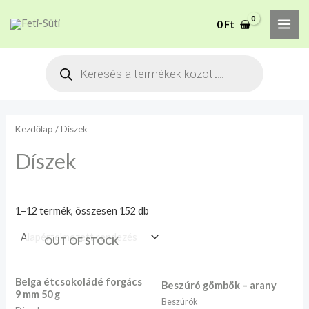
Skip
MAI
M
M
A mélyhűtött termékeket
0
Ft
to
csakis saját felelősségre
i
a
Megértettem
ME
adjuk át futárszolgálatnak,
content
n
x
Products
tekintettel a feloldási időre.
search
á
á
r
r
Kezdőlap
/ Díszek
Díszek
1–12 termék, összesen 152 db
OUT OF STOCK
Belga étcsokoládé forgács
Beszúró gömbök – arany
9 mm 50 g
Beszúrók