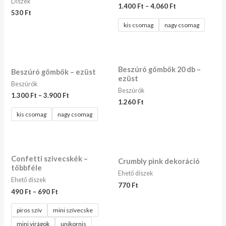
Díszek
1.400
Ft
–
4.060
Ft
530
Ft
kis csomag
nagy csomag
Beszúró gömbök 20 db –
Beszúró gömbök – ezüst
ezüst
Beszúrók
Beszúrók
1.300
Ft
–
3.900
Ft
1.260
Ft
kis csomag
nagy csomag
Confetti szivecskék –
Crumbly pink dekoráció
többféle
Ehető díszek
Ehető díszek
770
Ft
490
Ft
–
690
Ft
piros szív
mini szívecske
mini virágok
unikornis