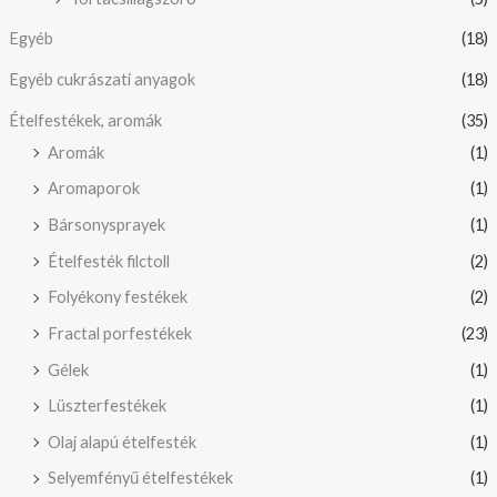
Egyéb
(18)
Egyéb cukrászati anyagok
(18)
Ételfestékek, aromák
(35)
Aromák
(1)
Aromaporok
(1)
Bársonysprayek
(1)
Ételfesték filctoll
(2)
Folyékony festékek
(2)
Fractal porfestékek
(23)
Gélek
(1)
Lüszterfestékek
(1)
Olaj alapú ételfesték
(1)
Selyemfényű ételfestékek
(1)