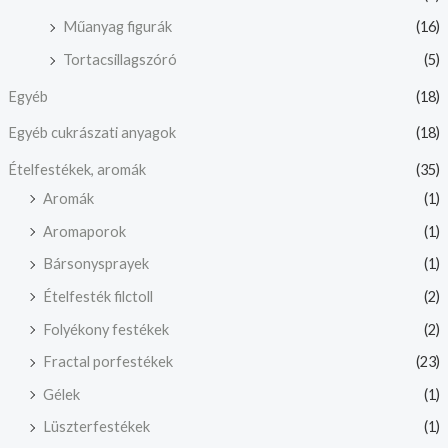
Műanyag figurák
(16)
Tortacsillagszóró
(5)
Egyéb
(18)
Egyéb cukrászati anyagok
(18)
Ételfestékek, aromák
(35)
Aromák
(1)
Aromaporok
(1)
Bársonysprayek
(1)
Ételfesték filctoll
(2)
Folyékony festékek
(2)
Fractal porfestékek
(23)
Gélek
(1)
Lüszterfestékek
(1)