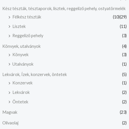
Kész tészták, tésztaporok, lisztek, reggeliző pehely, ostyatörmelék
Félkész tészták
(10)
(29)
Lisztek
(11)
Reggeliző pehely
(3)
Könvyek, utalványok
(4)
Könyvek
(3)
Utalványok
(1)
Lekvárok, Ízek, konzervek, öntetek
(5)
Konzervek
(1)
Lekvárok
(2)
Öntetek
(2)
Magvak
(23)
Olivaolaj
(2)