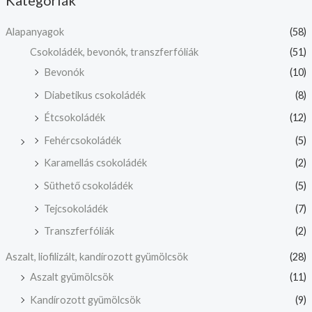
Alapanyagok
(58)
Csokoládék, bevonók, transzferfóliák
(51)
Bevonók
(10)
Diabetikus csokoládék
(8)
Étcsokoládék
(12)
Fehércsokoládék
(5)
Karamellás csokoládék
(2)
Süthető csokoládék
(5)
Tejcsokoládék
(7)
Transzferfóliák
(2)
Aszalt, liofilizált, kandírozott gyümölcsök
(28)
Aszalt gyümölcsök
(11)
Kandírozott gyümölcsök
(9)