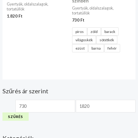
színben
Gyertyák, oldalszalagok,
Gyertyák, oldalszalagok,
tortatüllök
tortatüllök
1.820
Ft
730
Ft
piros
zöld
barack
világoskék
sötétkék
ezüst
barna
fehér
Szűrés ár szerint
SZŰRÉS
Kategóriák