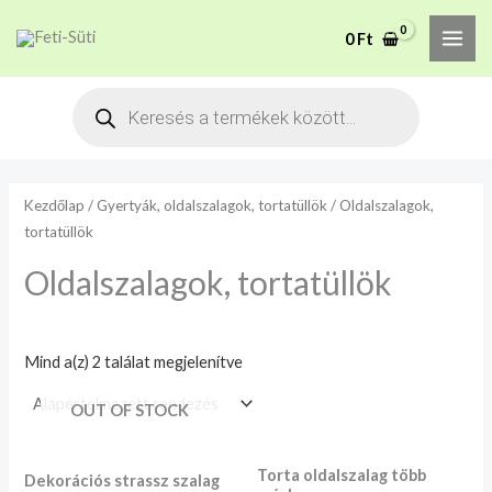
Skip
MAI
M
M
A mélyhűtött termékeket
0
Ft
to
csakis saját felelősségre
i
a
Megértettem
ME
adjuk át futárszolgálatnak,
content
n
x
Products
tekintettel a feloldási időre.
search
á
á
r
r
Kezdőlap
/
Gyertyák, oldalszalagok, tortatüllök
/ Oldalszalagok,
tortatüllök
Oldalszalagok, tortatüllök
Mind a(z) 2 találat megjelenítve
OUT OF STOCK
Torta oldalszalag több
Dekorációs strassz szalag