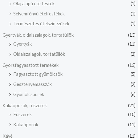
Olaj alapú ételfesték
(1)
Selyemfényű ételfestékek
(1)
Természetes ételszínezékek
(1)
Gyertyák, oldalszalagok, tortatüllök
(13)
Gyertyák
(11)
Oldalszalagok, tortatüllök
(2)
Gyorsfagyasztott termékek
(13)
Fagyasztott gyümölcsök
(5)
Gesztenyemasszák
(2)
Gyümölcspürék
(6)
Kakaóporok, fűszerek
(21)
Fűszerek
(10)
Kakaóporok
(11)
Kávé
(11)