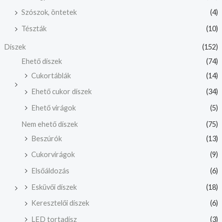
Szószok, öntetek
(4)
Tészták
(10)
Díszek
(152)
Ehető díszek
(74)
Cukortáblák
(14)
Ehető cukor díszek
(34)
Ehető virágok
(5)
Nem ehető díszek
(75)
Beszúrók
(13)
Cukorvirágok
(9)
Elsőáldozás
(6)
Esküvői díszek
(18)
Keresztelői díszek
(6)
LED tortadísz
(3)