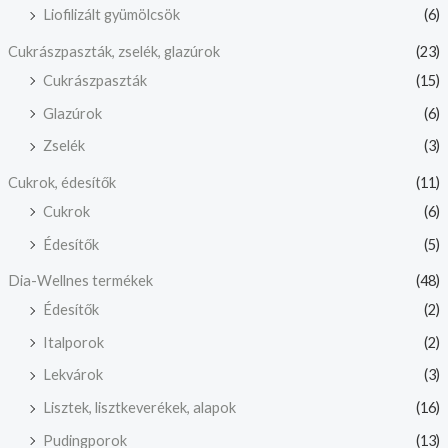
Liofilizált gyümölcsök
(6)
Cukrászpaszták, zselék, glazúrok
(23)
Cukrászpaszták
(15)
Glazúrok
(6)
Zselék
(3)
Cukrok, édesítők
(11)
Cukrok
(6)
Édesítők
(5)
Dia-Wellnes termékek
(48)
Édesítők
(2)
Italporok
(2)
Lekvárok
(3)
Lisztek, lisztkeverékek, alapok
(16)
Pudingporok
(13)