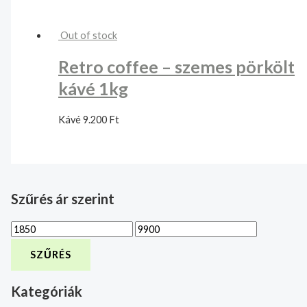
Out of stock
Retro coffee – szemes pörkölt
kávé 1kg
Kávé
9.200
Ft
Szűrés ár szerint
SZŰRÉS
Kategóriák