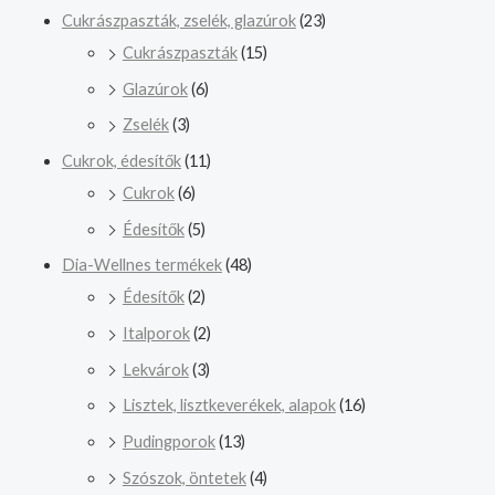
Cukrászpaszták, zselék, glazúrok
(23)
Cukrászpaszták
(15)
Glazúrok
(6)
Zselék
(3)
Cukrok, édesítők
(11)
Cukrok
(6)
Édesítők
(5)
Dia-Wellnes termékek
(48)
Édesítők
(2)
Italporok
(2)
Lekvárok
(3)
Lisztek, lisztkeverékek, alapok
(16)
Pudingporok
(13)
Szószok, öntetek
(4)