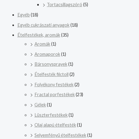
Tortacsillagszóró
(5)
Egyéb
(18)
Egyéb cukrászati anyagok
(18)
Ételfestékek, aromák
(35)
Aromák
(1)
Aromaporok
(1)
Bársonysprayek
(1)
Ételfesték filctoll
(2)
Folyékony festékek
(2)
Fractal porfestékek
(23)
Gélek
(1)
Lüszterfestékek
(1)
Olaj alapú ételfesték
(1)
Selyemfényű ételfestékek
(1)