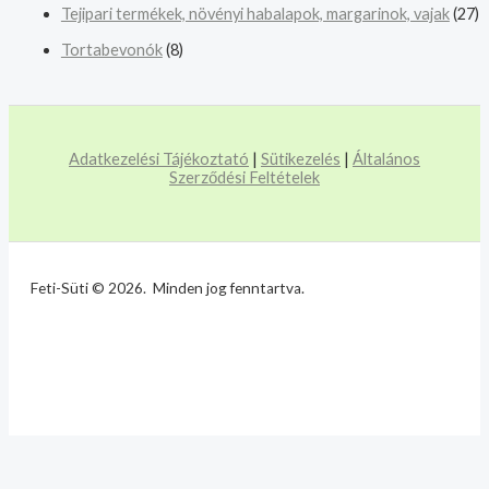
Tejipari termékek, növényi habalapok, margarinok, vajak
(27)
Tortabevonók
(8)
Adatkezelési Tájékoztató
|
Sütikezelés
|
Általános
Szerződési Feltételek
Feti-Süti © 2026. Minden jog fenntartva.