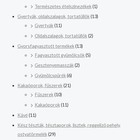
Természetes ételszínezékek
(1)
Gyertyák, oldalszalagok, tortatüllök
(13)
Gyertyák
(11)
Oldalszalagok, tortatüllök
(2)
Gyorsfagyasztott termékek
(13)
Fagyasztott gyümölcsök
(5)
Gesztenyemasszák
(2)
Gyümölcspürék
(6)
Kakaóporok, fűszerek
(21)
Fűszerek
(10)
Kakaóporok
(11)
Kávé
(11)
Kész tészták, tésztaporok, lisztek, reggeliző pehely,
ostyatörmelék
(29)