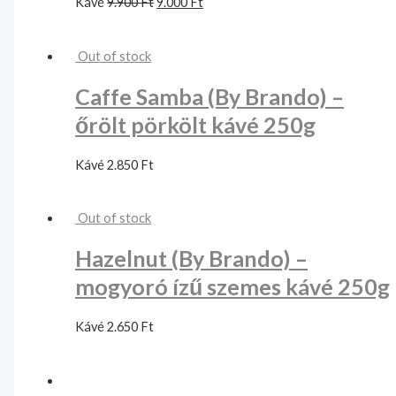
Kávé
9.900
Ft
9.000
Ft
Out of stock
Caffe Samba (By Brando) –
őrölt pörkölt kávé 250g
Kávé
2.850
Ft
Out of stock
Hazelnut (By Brando) –
mogyoró ízű szemes kávé 250g
Kávé
2.650
Ft