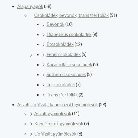
Alapanyagok
(58)
Csokoládék, bevonók, transzferfóliák
(51)
Bevonók
(10)
Diabetikus csokoládék
(8)
Étcsokoládék
(12)
Fehércsokoládék
(5)
Karamellás csokoládék
(2)
Süthető csokoládék
(5)
Tejcsokoládék
(7)
Transzferfóliák
(2)
Aszalt, liofilizált, kandírozott gyümölcsök
(28)
Aszalt gyümölcsök
(11)
Kandírozott gyümölcsök
(9)
Liofilizált gyümölcsök
(6)