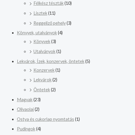
Félkész tészták
(10)
Lisztek
(11)
Reggeliző pehely
(3)
Könvyek, utalványok
(4)
Könyvek
(3)
Utalványok
(1)
Lekvárok, Ízek, konzervek, öntetek
(5)
Konzervek
(1)
Lekvárok
(2)
Öntetek
(2)
Magvak
(23)
Olivaolaj
(2)
Ostya és cukorlap nyomtatás
(1)
Pudingok
(4)