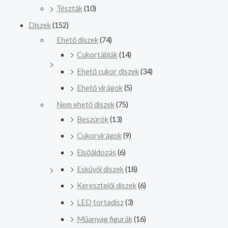
Tészták
(10)
Díszek
(152)
Ehető díszek
(74)
Cukortáblák
(14)
Ehető cukor díszek
(34)
Ehető virágok
(5)
Nem ehető díszek
(75)
Beszúrók
(13)
Cukorvirágok
(9)
Elsőáldozás
(6)
Esküvői díszek
(18)
Keresztelői díszek
(6)
LED tortadísz
(3)
Műanyag figurák
(16)