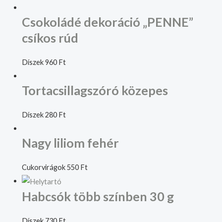
Csokoládé dekoráció „PENNE”
csíkos rúd
Díszek
960
Ft
Tortacsillagszóró közepes
Díszek
280
Ft
Nagy liliom fehér
Cukorvirágok
550
Ft
Habcsók több színben 30 g
Díszek
730
Ft