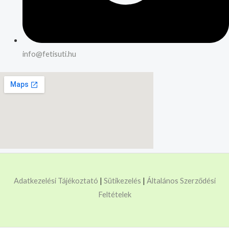
info@fetisuti.hu
Adatkezelési Tájékoztató
|
Sütikezelés
|
Általános Szerződési
Feltételek