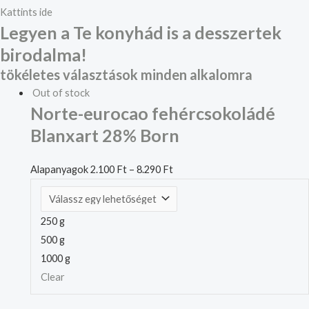
Kattints ide
Legyen a Te konyhád is a desszertek
birodalma!
tökéletes választások minden alkalomra
Out of stock
Norte-eurocao fehércsokoládé
Blanxart 28% Born
Alapanyagok
2.100
Ft
–
8.290
Ft
250 g
500 g
1000 g
Clear