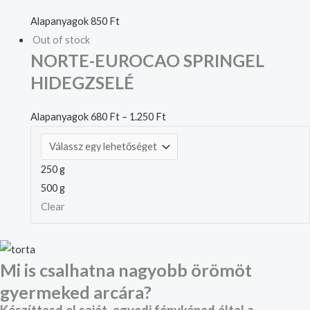
Alapanyagok
850
Ft
Out of stock
NORTE-EUROCAO SPRINGEL
HIDEGZSELÉ
Alapanyagok
680
Ft
–
1.250
Ft
250 g
500 g
Clear
Mi is csalhatna nagyobb örömöt
gyermeked arcára?
Készíttesd el saját, egyedi fényképed által a