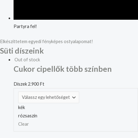
Partyra fel!
Elkészíttetem egyedi fényképes ostyalapomat!
Süti díszeink
Out of stock
Cukor cipellők több színben
Díszek
2.900
Ft
kék
rózsaszín
Clear