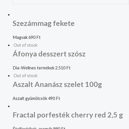
Szezámmag fekete
Magvak
690
Ft
Out of stock
Áfonya desszert szósz
Dia-Wellnes termékek
2.510
Ft
Out of stock
Aszalt Ananász szelet 100g
Aszalt gyümölcsök
490
Ft
Fractal porfesték cherry red 2,5 g
Ételfestékek, aromák
990
Ft