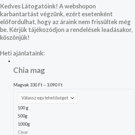
Kedves Látogatóink! A webshopon
karbantartást végzünk, ezért esetenként
előfordulhat, hogy az áraink nem frissültek még
be. Kérjük tájékozódjon a rendelések leadásakor,
köszönjük!
Heti ajánlataink:
Chia mag
Magvak
330
Ft
–
3.090
Ft
100 g
500g
1000g
Clear