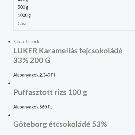
500 g
1000 g
Clear
Out of stock
LUKER Karamellás tejcsokoládé
33% 200 G
Alapanyagok
2.340
Ft
Puffasztott rizs 100 g
Alapanyagok
560
Ft
Göteborg étcsokoládé 53%