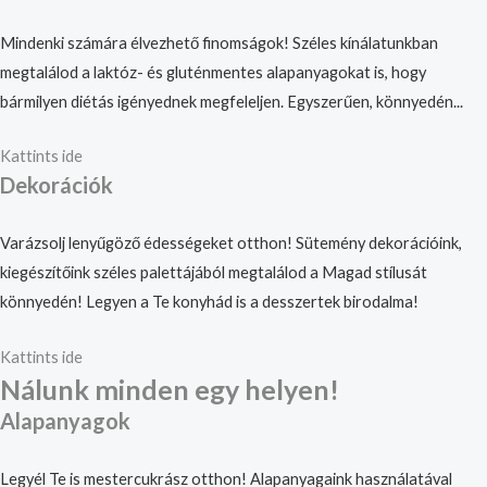
Mindenki számára élvezhető finomságok! Széles kínálatunkban
megtalálod a laktóz- és gluténmentes alapanyagokat is, hogy
bármilyen diétás igényednek megfeleljen. Egyszerűen, könnyedén...
Kattints ide
Dekorációk
Varázsolj lenyűgöző édességeket otthon! Sütemény dekorációink,
kiegészítőink széles palettájából megtalálod a Magad stílusát
könnyedén! Legyen a Te konyhád is a desszertek birodalma!
Kattints ide
Nálunk minden egy helyen!
Alapanyagok
Legyél Te is mestercukrász otthon! Alapanyagaink használatával