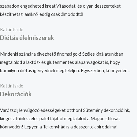
szabadon engedheted kreativitásodat, és olyan desszerteket
készíthetsz, amikről eddig csak álmododtál
Kattints ide
Diétás élelmiszerek
Mindenki számára élvezhető finomságok! Széles kínálatunkban
megtalálod a laktóz- és gluténmentes alapanyagokat is, hogy
bármilyen diétás igényednek megfeleljen. Egyszerűen, könnyedén...
Kattints ide
Dekorációk
Varázsolj lenyűgöző édességeket otthon! Sütemény dekorációink,
kiegészítőink széles palettájából megtalálod a Magad stílusát
könnyedén! Legyen a Te konyhád is a desszertek birodalma!