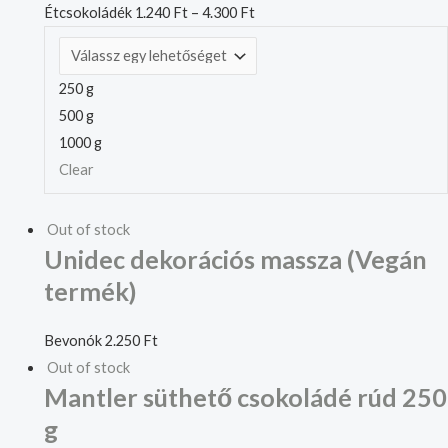
Étcsokoládék
1.240
Ft
–
4.300
Ft
250 g
500 g
1000 g
Clear
Out of stock
Unidec dekorációs massza (Vegán
termék)
Bevonók
2.250
Ft
Out of stock
Mantler süthető csokoládé rúd 250
g