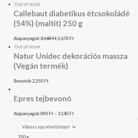
Out of stock
Callebaut diabetikus étcsokoládé
(54%) (maltit) 250 g
Alapanyagok
3.140
Ft
2.670
Ft
Out of stock
Natur Unidec dekorációs massza
(Vegán termék)
Bevonók
2.250
Ft
Epres tejbevonó
Alapanyagok
890
Ft
–
3.140
Ft
250 g