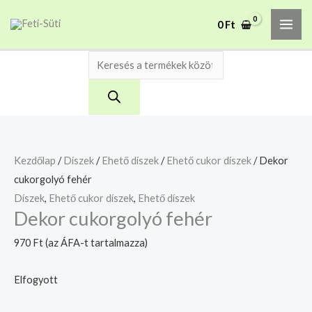
Skip
Products
MAI
A mélyhűtött termékeket
0
Ft
to
search
csakis saját felelősségre
Megértettem
ME
adjuk át futárszolgálatnak,
content
tekintettel a feloldási időre.
Kezdőlap
/
Díszek
/
Ehető díszek
/
Ehető cukor díszek
/ Dekor
cukorgolyó fehér
Díszek
,
Ehető cukor díszek
,
Ehető díszek
Dekor cukorgolyó fehér
970
Ft
(az ÁFA-t tartalmazza)
Elfogyott