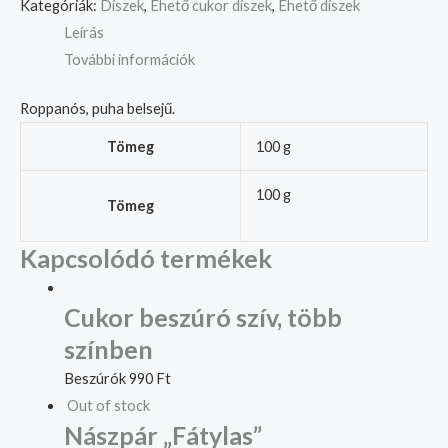
Kategóriák:
Díszek
,
Ehető cukor díszek
,
Ehető díszek
Leírás
További információk
Roppanós, puha belsejű.
Tömeg
100 g
100 g
Tömeg
Kapcsolódó termékek
Cukor beszúró szív, több
színben
Beszúrók
990
Ft
Out of stock
Nászpár „Fátylas”