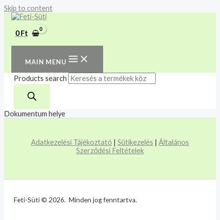
Skip to content
A mélyhűtött termékeket
csakis saját felelősségre
Megértettem
adjuk át futárszolgálatnak,
0
Ft
tekintettel a feloldási időre.
MAIN MENU
Products search
Dokumentum helye
Adatkezelési Tájékoztató
|
Sütikezelés
|
Általános
Szerződési Feltételek
Feti-Süti © 2026. Minden jog fenntartva.