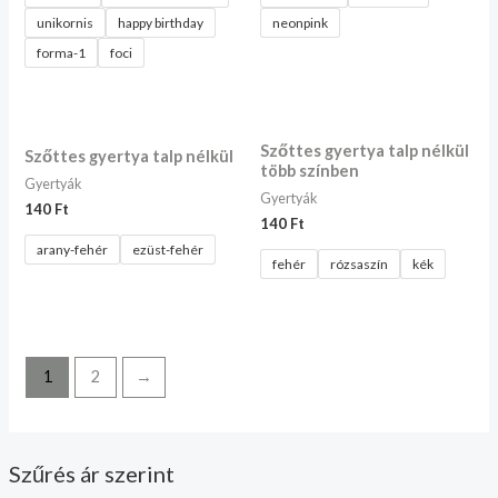
unikornis
happy birthday
neonpink
forma-1
foci
Szőttes gyertya talp nélkül
Szőttes gyertya talp nélkül
több színben
Gyertyák
Gyertyák
140
Ft
140
Ft
arany-fehér
ezüst-fehér
fehér
rózsaszín
kék
1
2
→
Szűrés ár szerint