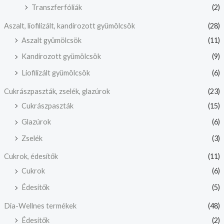
Transzferfóliák
(2)
Aszalt, liofilizált, kandírozott gyümölcsök
(28)
Aszalt gyümölcsök
(11)
Kandírozott gyümölcsök
(9)
Liofilizált gyümölcsök
(6)
Cukrászpaszták, zselék, glazúrok
(23)
Cukrászpaszták
(15)
Glazúrok
(6)
Zselék
(3)
Cukrok, édesítők
(11)
Cukrok
(6)
Édesítők
(5)
Dia-Wellnes termékek
(48)
Édesítők
(2)