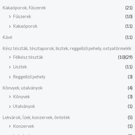
Kakaóporok, fűszerek
(21)
Fűszerek
(10)
Kakaóporok
(11)
Kávé
(11)
Kész tészták, tésztaporok, lisztek, reggeliző pehely, ostyatörmelék
Félkész tészták
(10)
(29)
Lisztek
(11)
Reggeliző pehely
(3)
Könvyek, utalványok
(4)
Könyvek
(3)
Utalványok
(1)
Lekvárok, Ízek, konzervek, öntetek
(5)
Konzervek
(1)