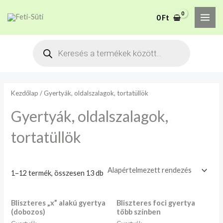
Skip
MAI
M
M
A mélyhűtött termékeket
0
Ft
to
csakis saját felelősségre
i
a
Megértettem
ME
adjuk át futárszolgálatnak,
content
n
x
Products
tekintettel a feloldási időre.
search
á
á
r
r
Kezdőlap
/ Gyertyák, oldalszalagok, tortatüllök
Gyertyák, oldalszalagok,
tortatüllök
1–12 termék, összesen 13 db
Bliszteres „x” alakú gyertya
Bliszteres foci gyertya
(dobozos)
több színben