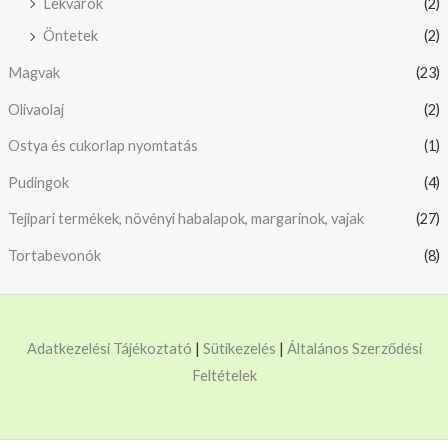
Lekvárok
(2)
Öntetek
(2)
Magvak
(23)
Olivaolaj
(2)
Ostya és cukorlap nyomtatás
(1)
Pudingok
(4)
Tejipari termékek, növényi habalapok, margarinok, vajak
(27)
Tortabevonók
(8)
Adatkezelési Tájékoztató
|
Sütikezelés
|
Általános Szerződési
Feltételek