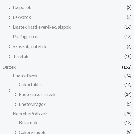
Italporok
(2)
Lekvárok
(3)
Lisztek, lisztkeverékek, alapok
(16)
Pudingporok
(13)
Szószok, öntetek
(4)
Tészták
(10)
Díszek
(152)
Ehető díszek
(74)
Cukortáblák
(14)
Ehető cukor díszek
(34)
Ehető virágok
(5)
Nem ehető díszek
(75)
Beszúrók
(13)
Cukorvirágok
(9)