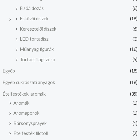
Elsőáldozás
(6)
Esküvői díszek
(18)
Keresztelői díszek
(6)
LED tortadísz
(3)
Műanyag figurák
(16)
Tortacsillagszóró
(5)
Egyéb
(18)
Egyéb cukrászati anyagok
(18)
Ételfestékek, aromák
(35)
Aromák
(1)
Aromaporok
(1)
Bársonysprayek
(1)
Ételfesték filctoll
(2)