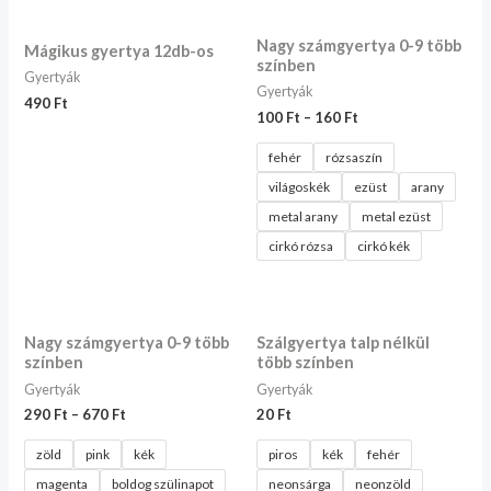
Nagy számgyertya 0-9 több
Mágikus gyertya 12db-os
színben
Gyertyák
Gyertyák
490
Ft
100
Ft
–
160
Ft
fehér
rózsaszín
világoskék
ezüst
arany
metal arany
metal ezüst
cirkó rózsa
cirkó kék
Nagy számgyertya 0-9 több
Szálgyertya talp nélkül
színben
több színben
Gyertyák
Gyertyák
290
Ft
–
670
Ft
20
Ft
zöld
pink
kék
piros
kék
fehér
magenta
boldog szülinapot
neonsárga
neonzöld