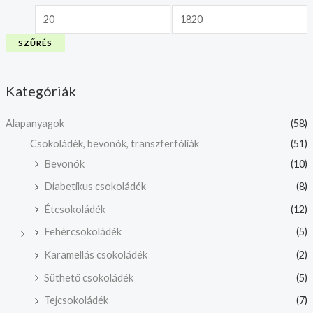
SZŰRÉS
Kategóriák
Alapanyagok
(58)
Csokoládék, bevonók, transzferfóliák
(51)
Bevonók
(10)
Diabetikus csokoládék
(8)
Étcsokoládék
(12)
Fehércsokoládék
(5)
Karamellás csokoládék
(2)
Süthető csokoládék
(5)
Tejcsokoládék
(7)