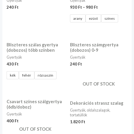
Gyertyák
Gyertyák
240
Ft
930
Ft
–
980
Ft
arany
ezüst
színes
Bliszteres szálas gyertya
Bliszteres számgyertya
(dobozos) több színben
(dobozos) 0-9
Gyertyák
Gyertyák
430
Ft
240
Ft
kék
fehér
rózsaszín
OUT OF STOCK
Csavart színes szálgyertya
Dekorációs strassz szalag
(6db/doboz)
Gyertyák, oldalszalagok,
Gyertyák
tortatüllök
400
Ft
1.820
Ft
OUT OF STOCK