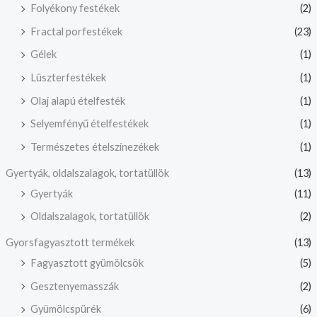
Folyékony festékek
(2)
Fractal porfestékek
(23)
Gélek
(1)
Lüszterfestékek
(1)
Olaj alapú ételfesték
(1)
Selyemfényű ételfestékek
(1)
Természetes ételszínezékek
(1)
Gyertyák, oldalszalagok, tortatüllök
(13)
Gyertyák
(11)
Oldalszalagok, tortatüllök
(2)
Gyorsfagyasztott termékek
(13)
Fagyasztott gyümölcsök
(5)
Gesztenyemasszák
(2)
Gyümölcspürék
(6)