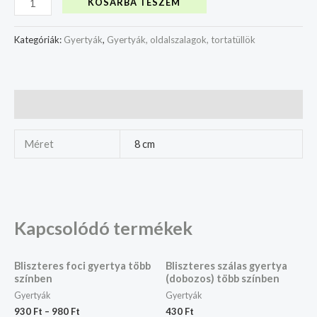
KOSÁRBA TESZEM
Kategóriák:
Gyertyák
,
Gyertyák, oldalszalagok, tortatüllök
További információk
Méret
8 cm
Kapcsolódó termékek
Bliszteres foci gyertya több
Bliszteres szálas gyertya
színben
(dobozos) több színben
Gyertyák
Gyertyák
930
Ft
–
980
Ft
430
Ft