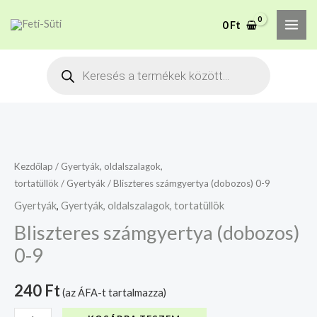
Skip
MAI
A mélyhűtött termékeket
0
Ft
to
csakis saját felelősségre
Megértettem
ME
adjuk át futárszolgálatnak,
content
Products
tekintettel a feloldási időre.
search
Bliszteres
számgyertya
(dobozos)
Kezdőlap
/
Gyertyák, oldalszalagok,
tortatüllök
/
Gyertyák
/ Bliszteres számgyertya (dobozos) 0-9
0-
9
Gyertyák
,
Gyertyák, oldalszalagok, tortatüllök
mennyiség
Bliszteres számgyertya (dobozos)
0-9
240
Ft
(az ÁFA-t tartalmazza)