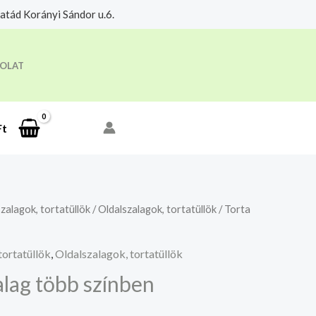
tád Korányi Sándor u.6.
eloldási időre.
Megértettem
OLAT
Ft
zalagok, tortatüllök
/
Oldalszalagok, tortatüllök
/ Torta
tortatüllök
,
Oldalszalagok, tortatüllök
alag több színben