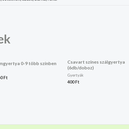
ek
Csavart színes szálgyertya
mgyertya 0-9 több színben
(6db/doboz)
Gyertyák
60
Ft
400
Ft