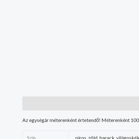
Leírás
További információk
Az egységár méterenként értetendő! Méterenként 100 
Szín
piros, zöld, barack, világoskék