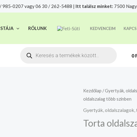
/ 985-0207 vagy 06 30 / 262-5488 |
Itt találsz minket:
7500 Nagya
t felelősségre adjuk át futárszolgálatnak, tekintettel a f
ISTÁJA
RÓLUNK
KEDVENCEIM
KAPCS
Products
search
0
Torta
Kezdőlap
/
Gyertyák, oldals
oldalszalag több színben
oldalszalag
több
Gyertyák, oldalszalagok, 
színben
Torta oldalsz
mennyiség