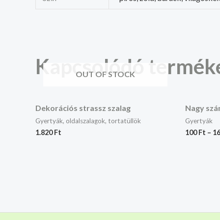
Kapcsolódó termék
OUT OF STOCK
Dekorációs strassz szalag
Nagy szá
Gyertyák, oldalszalagok, tortatüllök
Gyertyák
1.820
Ft
100
Ft
–
1