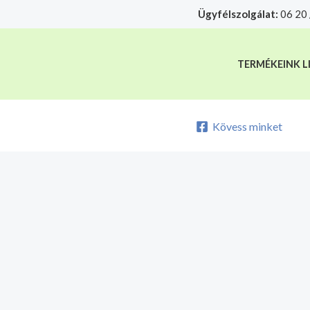
Skip
Ügyfélszolgálat:
06 20 
A mélyhűtött termékeket csakis sajá
to
content
TERMÉKEINK L
Kövess minket