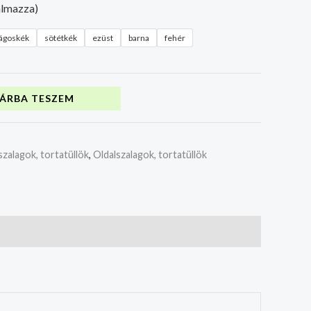
almazza)
lágoskék
sötétkék
ezüst
barna
fehér
ÁRBA TESZEM
szalagok, tortatüllök
,
Oldalszalagok, tortatüllök