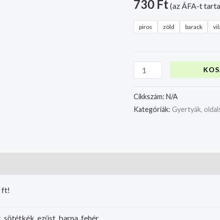
730
Ft
(az ÁFA-t tart
piros
zöld
barack
vi
KOS
Cikkszám:
N/A
Kategóriák:
Gyertyák, oldal
ft!
, sötétkék, ezüst, barna, fehér