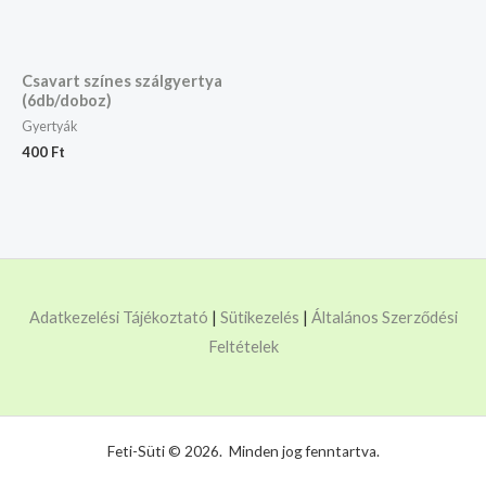
Csavart színes szálgyertya
(6db/doboz)
Gyertyák
400
Ft
Adatkezelési Tájékoztató
|
Sütikezelés
|
Általános Szerződési
Feltételek
Feti-Süti © 2026. Minden jog fenntartva.