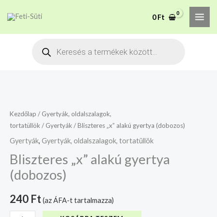
Skip
MAI
A mélyhűtött termékeket
0
Ft
to
csakis saját felelősségre
Megértettem
ME
adjuk át futárszolgálatnak,
content
Products
tekintettel a feloldási időre.
search
Bliszteres
„x”
alakú
Kezdőlap
/
Gyertyák, oldalszalagok,
tortatüllök
/
Gyertyák
/ Bliszteres „x” alakú gyertya (dobozos)
gyertya
(dobozos)
Gyertyák
,
Gyertyák, oldalszalagok, tortatüllök
mennyiség
Bliszteres „x” alakú gyertya
(dobozos)
240
Ft
(az ÁFA-t tartalmazza)