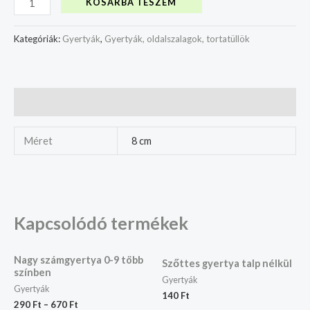
KOSÁRBA TESZEM
Kategóriák:
Gyertyák
,
Gyertyák, oldalszalagok, tortatüllök
További információk
Méret
8 cm
Kapcsolódó termékek
Nagy számgyertya 0-9 több
Szőttes gyertya talp nélkül
színben
Gyertyák
Gyertyák
140
Ft
290
Ft
–
670
Ft