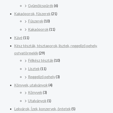
Gyümölcspürék
(6)
Kakaóporok, fűszerek
(21)
Fűszerek
(10)
Kakaóporok
(11)
Kávé
(11)
Kész tészták, tésztaporok, lisztek, reggeliző pehely,
ostyatörmelék
(29)
Félkész tészták
(10)
Lisztek
(11)
Reggeliző pehely
(3)
Könvyek, utalványok
(4)
Könyvek
(3)
Utalványok
(1)
Lekvárok, Ízek, konzervek, öntetek
(5)