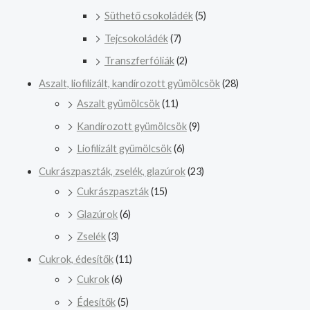
Süthető csokoládék
(5)
Tejcsokoládék
(7)
Transzferfóliák
(2)
Aszalt, liofilizált, kandírozott gyümölcsök
(28)
Aszalt gyümölcsök
(11)
Kandírozott gyümölcsök
(9)
Liofilizált gyümölcsök
(6)
Cukrászpaszták, zselék, glazúrok
(23)
Cukrászpaszták
(15)
Glazúrok
(6)
Zselék
(3)
Cukrok, édesítők
(11)
Cukrok
(6)
Édesítők
(5)