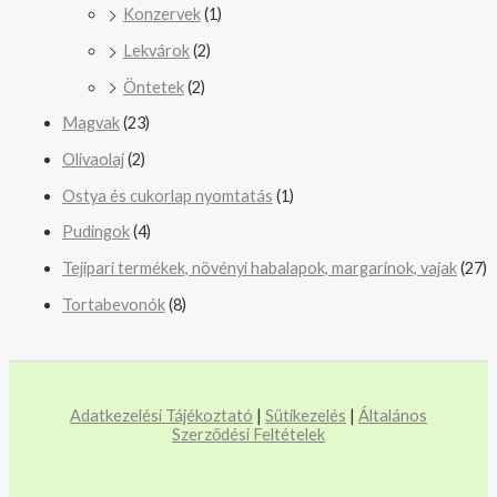
Konzervek
(1)
Lekvárok
(2)
Öntetek
(2)
Magvak
(23)
Olivaolaj
(2)
Ostya és cukorlap nyomtatás
(1)
Pudingok
(4)
Tejipari termékek, növényi habalapok, margarinok, vajak
(27)
Tortabevonók
(8)
Adatkezelési Tájékoztató
|
Sütikezelés
|
Általános
Szerződési Feltételek