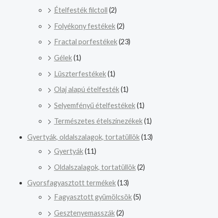
Ételfesték filctoll
(2)
Folyékony festékek
(2)
Fractal porfestékek
(23)
Gélek
(1)
Lüszterfestékek
(1)
Olaj alapú ételfesték
(1)
Selyemfényű ételfestékek
(1)
Természetes ételszínezékek
(1)
Gyertyák, oldalszalagok, tortatüllök
(13)
Gyertyák
(11)
Oldalszalagok, tortatüllök
(2)
Gyorsfagyasztott termékek
(13)
Fagyasztott gyümölcsök
(5)
Gesztenyemasszák
(2)