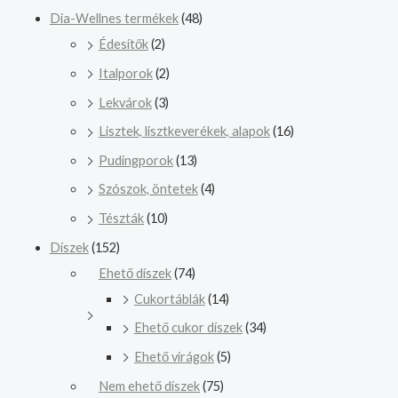
Dia-Wellnes termékek
(48)
Édesítők
(2)
Italporok
(2)
Lekvárok
(3)
Lisztek, lisztkeverékek, alapok
(16)
Pudingporok
(13)
Szószok, öntetek
(4)
Tészták
(10)
Díszek
(152)
Ehető díszek
(74)
Cukortáblák
(14)
Ehető cukor díszek
(34)
Ehető virágok
(5)
Nem ehető díszek
(75)