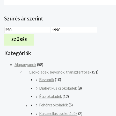
Szűrés ár szerint
SZŰRÉS
Kategóriák
Alapanyagok
(58)
Csokoládék, bevonók, transzferfóliák
(51)
Bevonók
(10)
Diabetikus csokoládék
(8)
Étcsokoládék
(12)
Fehércsokoládék
(5)
Karamellás csokoládék
(2)