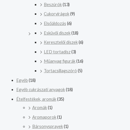
Beszúrók
(13)
Cukorvirágok
(9)
Elsőáldozás
(6)
Esküvői díszek
(18)
Keresztelői díszek
(6)
LED tortadísz
(3)
Műanyag figurák
(16)
Tortacsillagszóró
(5)
Egyéb
(18)
Egyéb cukrászati anyagok
(18)
Ételfestékek, aromák
(35)
Aromák
(1)
Aromaporok
(1)
Bársonysprayek
(1)