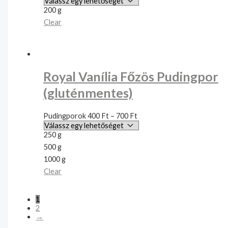
200 g
Clear
Royal Vanília Főzös Pudingpor
(gluténmentes)
Pudingporok
400
Ft
–
700
Ft
250 g
500 g
1000 g
Clear
1
2
→