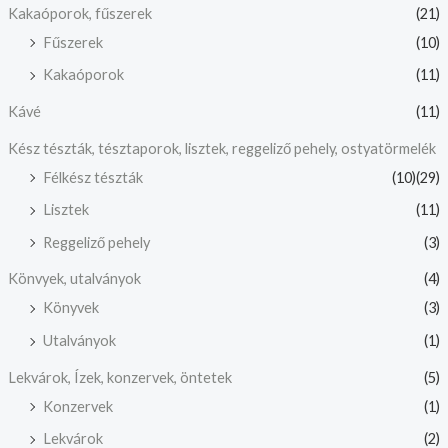
Kakaóporok, fűszerek
(21)
Fűszerek
(10)
Kakaóporok
(11)
Kávé
(11)
Kész tészták, tésztaporok, lisztek, reggeliző pehely, ostyatörmelék
Félkész tészták
(10)
(29)
Lisztek
(11)
Reggeliző pehely
(3)
Könvyek, utalványok
(4)
Könyvek
(3)
Utalványok
(1)
Lekvárok, Ízek, konzervek, öntetek
(5)
Konzervek
(1)
Lekvárok
(2)