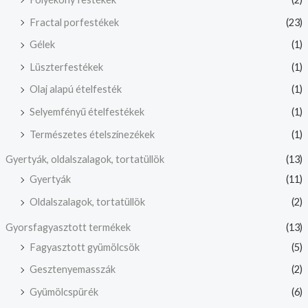
Fractal porfestékek
(23)
Gélek
(1)
Lüszterfestékek
(1)
Olaj alapú ételfesték
(1)
Selyemfényű ételfestékek
(1)
Természetes ételszínezékek
(1)
Gyertyák, oldalszalagok, tortatüllök
(13)
Gyertyák
(11)
Oldalszalagok, tortatüllök
(2)
Gyorsfagyasztott termékek
(13)
Fagyasztott gyümölcsök
(5)
Gesztenyemasszák
(2)
Gyümölcspürék
(6)