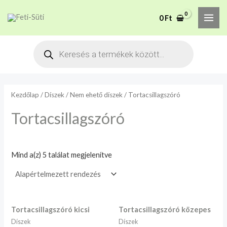
Skip
MAI
M
M
A mélyhűtött termékeket
0
Ft
to
csakis saját felelősségre
i
a
Megértettem
ME
adjuk át futárszolgálatnak,
content
n
x
Products
tekintettel a feloldási időre.
search
á
á
r
r
Kezdőlap
/
Díszek
/
Nem ehető díszek
/ Tortacsillagszóró
Tortacsillagszóró
Mind a(z) 5 találat megjelenítve
Tortacsillagszóró kicsi
Tortacsillagszóró közepes
Díszek
Díszek