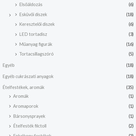
Elsőáldozás
(6)
Esküvői díszek
(18)
Keresztelői díszek
(6)
LED tortadísz
(3)
Műanyag figurák
(16)
Tortacsillagszóró
(5)
Egyéb
(18)
Egyéb cukrászati anyagok
(18)
Ételfestékek, aromák
(35)
Aromák
(1)
Aromaporok
(1)
Bársonysprayek
(1)
Ételfesték filctoll
(2)
Folyékony festékek
(2)