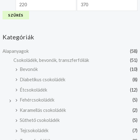
SZŰRÉS
Kategóriák
Alapanyagok
(58)
Csokoládék, bevonók, transzferfóliák
(51)
Bevonók
(10)
Diabetikus csokoládék
(8)
Étcsokoládék
(12)
Fehércsokoládék
(5)
Karamellás csokoládék
(2)
Süthető csokoládék
(5)
Tejcsokoládék
(7)