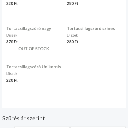
220
Ft
280
Ft
Tortacsillagszóró nagy
Tortacsillagszóró színes
Díszek
Díszek
370
Ft
280
Ft
OUT OF STOCK
Tortacsillagszóró Unikornis
Díszek
220
Ft
Szűrés ár szerint