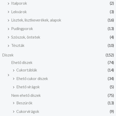
Italporok
(2)
Lekvárok
(3)
Lisztek, lisztkeverékek, alapok
(16)
Pudingporok
(13)
Szószok, öntetek
(4)
Tészták
(10)
Díszek
(152)
Ehető díszek
(74)
Cukortáblák
(14)
Ehető cukor díszek
(34)
Ehető virágok
(5)
Nem ehető díszek
(75)
Beszúrók
(13)
Cukorvirágok
(9)