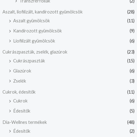
Transzferfóliák
(2)
Aszalt, liofilizált, kandírozott gyümölcsök
(28)
Aszalt gyümölcsök
(11)
Kandírozott gyümölcsök
(9)
Liofilizált gyümölcsök
(6)
Cukrászpaszták, zselék, glazúrok
(23)
Cukrászpaszták
(15)
Glazúrok
(6)
Zselék
(3)
Cukrok, édesítők
(11)
Cukrok
(6)
Édesítők
(5)
Dia-Wellnes termékek
(48)
Édesítők
(2)