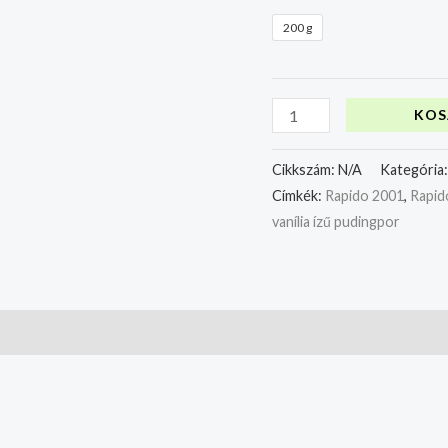
200 g
KOS
Cikkszám:
N/A
Kategória
Címkék:
Rapido 2001
,
Rapido
vanília ízű pudingpor