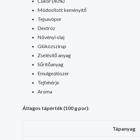
Cukor (40%)
Módosított keményítő
Tejsavópor
Dextróz
Növényi olaj
Glükózszirup
Zselésítő anyag
Sűrítőanyag
Emulgeálószer
Tejfehérje
Aroma
Átlagos tápérték (100 g por):
Tápanyag