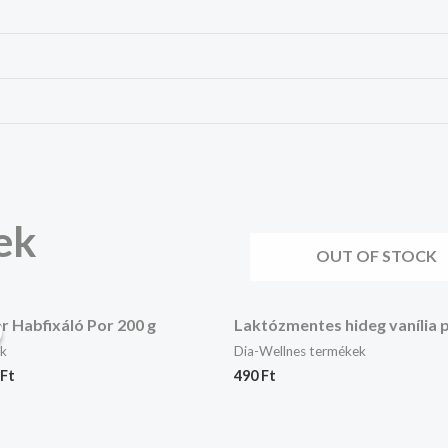
ek
OUT OF STOCK
inal
Current
e
price
r Habfixáló Por 200 g
Laktózmentes hideg vanília 
:
is:
k
Dia-Wellnes termékek
Ft.
730 Ft.
Ft
490
Ft