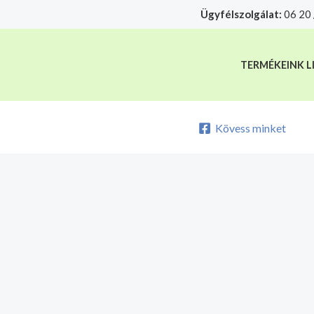
Skip
Ügyfélszolgálat:
06 20 
A mélyhűtött termékeket csakis sajá
to
content
TERMÉKEINK L
Kövess minket