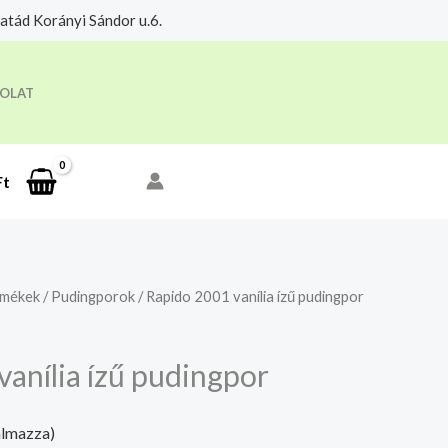
tád Korányi Sándor u.6.
eloldási időre.
Megértettem
OLAT
Ft
rmékek
/
Pudingporok
/ Rapido 2001 vanília ízű pudingpor
anília ízű pudingpor
almazza)