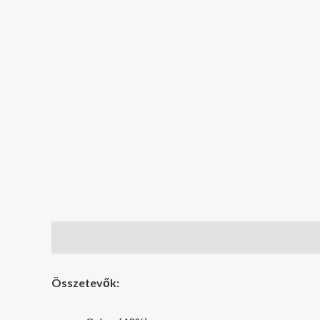
Leírás
További információk
Összetevők: