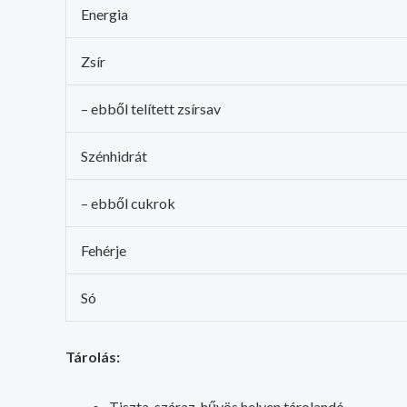
Energia
Zsír
– ebből telített zsírsav
Szénhidrát
– ebből cukrok
Fehérje
Só
Tárolás:
Tiszta, száraz, hűvös helyen tárolandó.