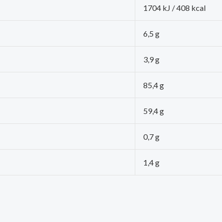
1704 kJ / 408 kcal
6,5 g
3,9 g
85,4 g
59,4 g
0,7 g
1,4 g