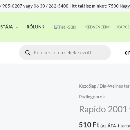
/ 985-0207 vagy 06 30 / 262-5488 |
Itt találsz minket:
7500 Nagya
t felelősségre adjuk át futárszolgálatnak, tekintettel a f
ISTÁJA
RÓLUNK
KEDVENCEIM
KAPCS
Products
search
0
Rapido
Kezdőlap
/
Dia-Wellnes te
2001
Pudingporok
vanília
Rapido 2001 v
ízű
pudingpor
510
Ft
(az ÁFA-t tart
mennyiség