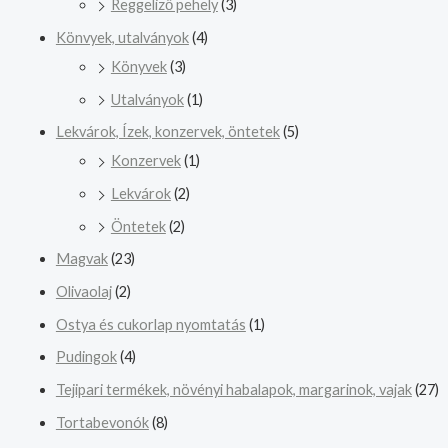
Reggeliző pehely
(3)
Könvyek, utalványok
(4)
Könyvek
(3)
Utalványok
(1)
Lekvárok, Ízek, konzervek, öntetek
(5)
Konzervek
(1)
Lekvárok
(2)
Öntetek
(2)
Magvak
(23)
Olivaolaj
(2)
Ostya és cukorlap nyomtatás
(1)
Pudingok
(4)
Tejipari termékek, növényi habalapok, margarinok, vajak
(27)
Tortabevonók
(8)