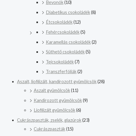
Bevonók
(10)
Diabetikus csokoládék
(8)
Étcsokoládék
(12)
Fehércsokoládék
(5)
Karamellás csokoládék
(2)
Süthető csokoládék
(5)
Tejcsokoládék
(7)
Transzferfóliák
(2)
Aszalt, liofilizált, kandírozott gyümölcsök
(28)
Aszalt gyümölcsök
(11)
Kandírozott gyümölcsök
(9)
Liofilizált gyümölcsök
(6)
Cukrászpaszták, zselék, glazúrok
(23)
Cukrászpaszták
(15)