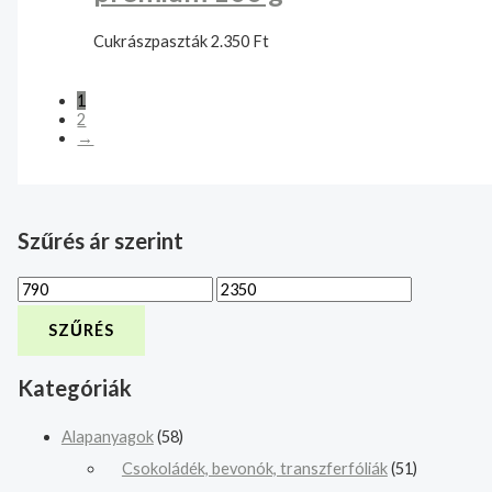
Cukrászpaszták
2.350
Ft
1
2
→
Szűrés ár szerint
SZŰRÉS
Kategóriák
Alapanyagok
(58)
Csokoládék, bevonók, transzferfóliák
(51)