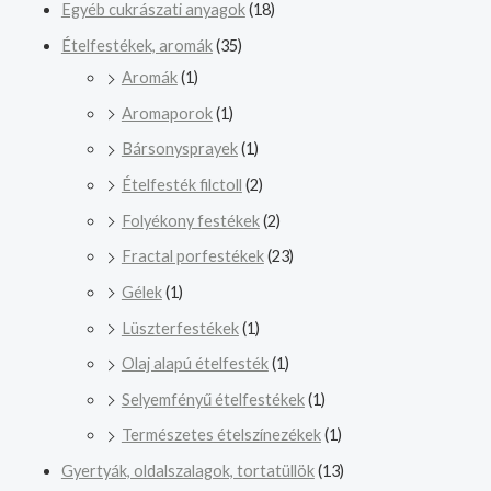
Egyéb cukrászati anyagok
(18)
Ételfestékek, aromák
(35)
Aromák
(1)
Aromaporok
(1)
Bársonysprayek
(1)
Ételfesték filctoll
(2)
Folyékony festékek
(2)
Fractal porfestékek
(23)
Gélek
(1)
Lüszterfestékek
(1)
Olaj alapú ételfesték
(1)
Selyemfényű ételfestékek
(1)
Természetes ételszínezékek
(1)
Gyertyák, oldalszalagok, tortatüllök
(13)