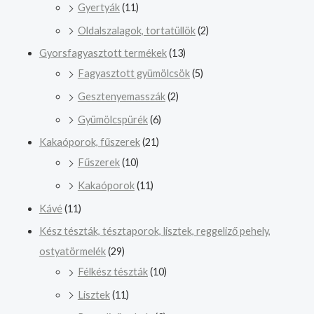
Gyertyák
(11)
Oldalszalagok, tortatüllök
(2)
Gyorsfagyasztott termékek
(13)
Fagyasztott gyümölcsök
(5)
Gesztenyemasszák
(2)
Gyümölcspürék
(6)
Kakaóporok, fűszerek
(21)
Fűszerek
(10)
Kakaóporok
(11)
Kávé
(11)
Kész tészták, tésztaporok, lisztek, reggeliző pehely,
ostyatörmelék
(29)
Félkész tészták
(10)
Lisztek
(11)