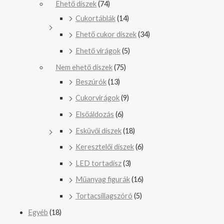
Ehető díszek
(74)
Cukortáblák
(14)
Ehető cukor díszek
(34)
Ehető virágok
(5)
Nem ehető díszek
(75)
Beszúrók
(13)
Cukorvirágok
(9)
Elsőáldozás
(6)
Esküvői díszek
(18)
Keresztelői díszek
(6)
LED tortadísz
(3)
Műanyag figurák
(16)
Tortacsillagszóró
(5)
Egyéb
(18)