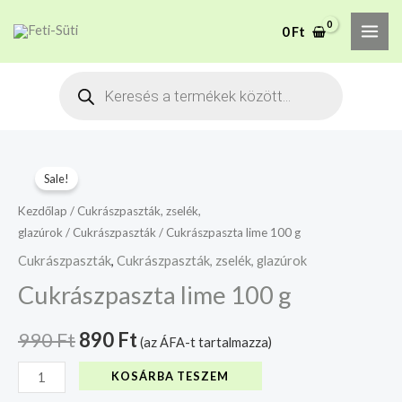
Skip
MAI
A mélyhűtött termékeket
0
Ft
to
csakis saját felelősségre
Megértettem
ME
adjuk át futárszolgálatnak,
content
Products
tekintettel a feloldási időre.
search
Cukrászpaszta
Original
Current
Sale!
lime
price
price
100
Kezdőlap
/
Cukrászpaszták, zselék,
glazúrok
/
Cukrászpaszták
/ Cukrászpaszta lime 100 g
g
was:
is:
mennyiség
Cukrászpaszták
,
Cukrászpaszták, zselék, glazúrok
990 Ft.
890 Ft.
Cukrászpaszta lime 100 g
990
Ft
890
Ft
(az ÁFA-t tartalmazza)
KOSÁRBA TESZEM