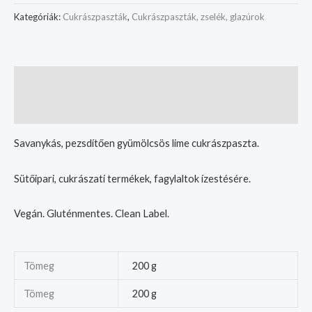
Kategóriák:
Cukrászpaszták
,
Cukrászpaszták, zselék, glazúrok
Leírás
További információk
Savanykás, pezsdítően gyümölcsös lime cukrászpaszta.
Sütőipari, cukrászati termékek, fagylaltok ízestésére.
Vegán. Gluténmentes. Clean Label.
Tömeg
200 g
Tömeg
200 g