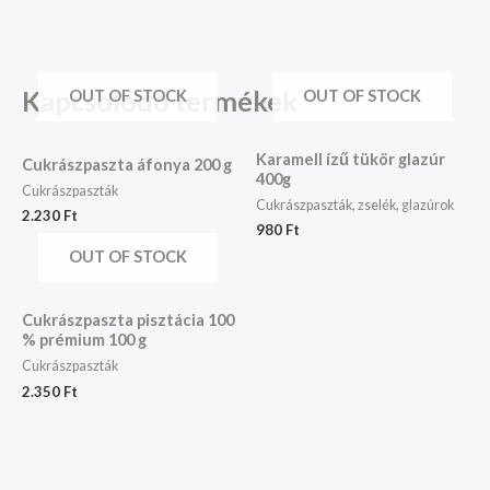
Kapcsolódó termékek
OUT OF STOCK
OUT OF STOCK
Karamell ízű tükör glazúr
Cukrászpaszta áfonya 200 g
400g
Cukrászpaszták
Cukrászpaszták, zselék, glazúrok
2.230
Ft
980
Ft
OUT OF STOCK
Cukrászpaszta pisztácia 100
% prémium 100 g
Cukrászpaszták
2.350
Ft