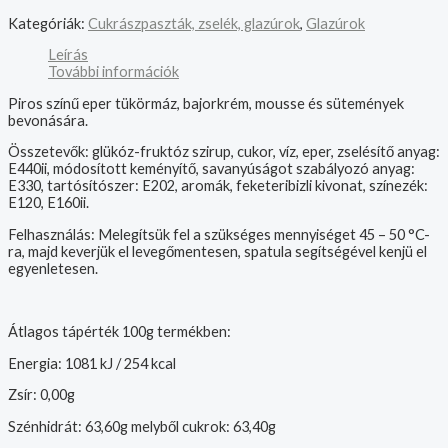
Kategóriák:
Cukrászpaszták, zselék, glazúrok
,
Glazúrok
Leírás
További információk
Piros színű eper tükörmáz, bajorkrém, mousse és sütemények
bevonására.
Összetevők: glükóz-fruktóz szirup, cukor, víz, eper, zselésítő anyag:
E440ii, módosított keményítő, savanyúságot szabályozó anyag:
E330, tartósítószer: E202, aromák, feketeribizli kivonat, színezék:
E120, E160ii.
Felhasználás: Melegítsük fel a szükséges mennyiséget 45 – 50 °C-
ra, majd keverjük el levegőmentesen, spatula segítségével kenjü el
egyenletesen.
Átlagos tápérték 100g termékben:
Energia: 1081 kJ / 254 kcal
Zsír: 0,00g
Szénhidrát: 63,60g melyből cukrok: 63,40g