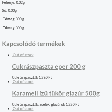
Fehérje: 0,02g
Só: 0,00g
Tömeg
300 g
Tömeg
300 g
Kapcsolódó termékek
Out of stock
Cukrászpaszta eper 200 g
Cukrászpaszták
1.280
Ft
Out of stock
Karamell ízű tükör glazúr 500g
Cukrászpaszták, zselék, glazúrok
1.220
Ft
Out of stock