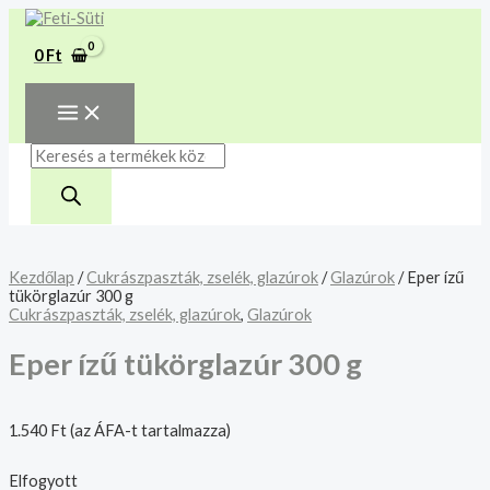
MAIN
Skip
Products
MENU
A mélyhűtött termékeket
to
search
csakis saját felelősségre
content
Megértettem
0
Ft
adjuk át futárszolgálatnak,
tekintettel a feloldási időre.
Kezdőlap
/
Cukrászpaszták, zselék, glazúrok
/
Glazúrok
/ Eper ízű
tükörglazúr 300 g
Cukrászpaszták, zselék, glazúrok
,
Glazúrok
Eper ízű tükörglazúr 300 g
1.540
Ft
(az ÁFA-t tartalmazza)
Elfogyott