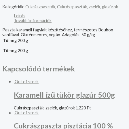
Kategóriák:
Cukrászpaszták
,
Cukrászpaszták, zselék, glazúrok
Leírás
További információk
Paszta karamell fagylalt készítéséhez, természetes Boubon
vaníliával. Gluténmentes, vegán. Adagolás: 50 g/kg
Tömeg
200 g
Tömeg
200 g
Kapcsolódó termékek
Out of stock
Karamell ízű tükör glazúr 500g
Cukrászpaszták, zselék, glazúrok
1.220
Ft
Out of stock
Cukrászpaszta pisztácia 100 %