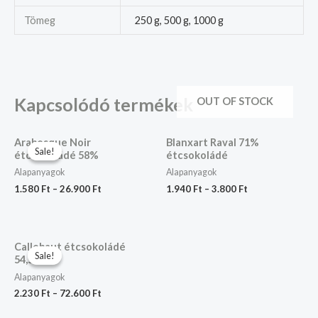
Tömeg
250 g, 500 g, 1000 g
Kapcsolódó termékek
OUT OF STOCK
Arabesque Noir
Blanxart Raval 71%
Sale!
Sale!
étcsokoládé 58%
étcsokoládé
Alapanyagok
Alapanyagok
1.580
Ft
–
26.900
Ft
1.940
Ft
–
3.800
Ft
Callebaut étcsokoládé
Sale!
Sale!
54,5%
Alapanyagok
2.230
Ft
–
72.600
Ft