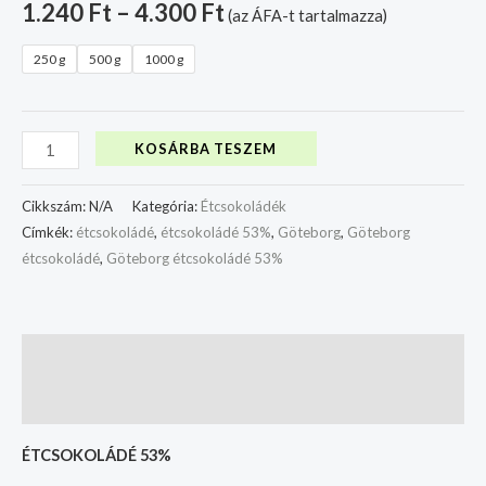
1.240
Ft
–
4.300
Ft
(az ÁFA-t tartalmazza)
250 g
500 g
1000 g
KOSÁRBA TESZEM
Cikkszám:
N/A
Kategória:
Étcsokoládék
Címkék:
étcsokoládé
,
étcsokoládé 53%
,
Göteborg
,
Göteborg
étcsokoládé
,
Göteborg étcsokoládé 53%
Leírás
További információk
ÉTCSOKOLÁDÉ 53%