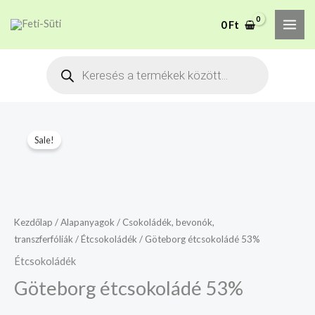
Skip
MAI
A mélyhűtött termékeket
0
Ft
to
csakis saját felelősségre
Megértettem
ME
adjuk át futárszolgálatnak,
content
Products
tekintettel a feloldási időre.
search
Göteborg
Sale!
étcsokoládé
53%
mennyiség
Kezdőlap
/
Alapanyagok
/
Csokoládék, bevonók,
transzferfóliák
/
Étcsokoládék
/ Göteborg étcsokoládé 53%
Étcsokoládék
Göteborg étcsokoládé 53%