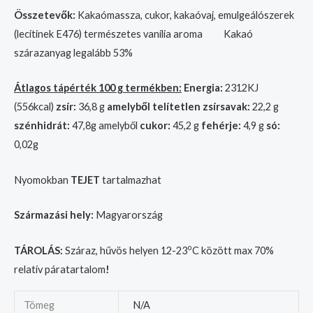
Összetevők:
Kakaómassza, cukor, kakaóvaj, emulgeálószerek
(lecitinek E476) természetes vanília aroma Kakaó
szárazanyag legalább 53%
Átlagos tápérték 100 g termékben:
Energia:
2312KJ
(556kcal)
zsír:
36,8 g
amelyből telítetlen zsírsavak:
22,2 g
szénhidrát:
47,8g amelyből
cukor:
45,2 g
fehérje:
4,9 g
só:
0,02g
Nyomokban
TEJET
tartalmazhat
Származási hely:
Magyarország
o
TÁROLÁS:
Száraz, hűvös helyen 12-23
C között max 70%
relatív páratartalom
!
Tömeg
N/A