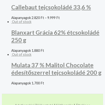
Callebaut tejcsokoládé 33,6 %
Alapanyagok
2.820
Ft
–
9.999
Ft
Out of stock
Blanxart Grácia 62% étcsokoládé
250 g
Alapanyagok
1.880
Ft
Out of stock
Mulata 37 % Malitol Chocolate
édesítőszerrel tejcsokoládé 200 g
Alapanyagok
1.700
Ft