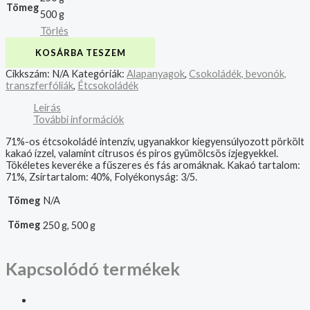
Tömeg
500 g
Törlés
KOSÁRBA TESZEM
Cikkszám:
N/A
Kategóriák:
Alapanyagok
,
Csokoládék, bevonók,
transzferfóliák
,
Étcsokoládék
Leírás
További információk
71%-os étcsokoládé intenzív, ugyanakkor kiegyensúlyozott pörkölt
kakaó ízzel, valamint citrusos és piros gyümölcsös ízjegyekkel.
Tökéletes keveréke a fűszeres és fás aromáknak. Kakaó tartalom:
71%, Zsírtartalom: 40%, Folyékonyság: 3/5.
Tömeg
N/A
Tömeg
250 g, 500 g
Kapcsolódó termékek