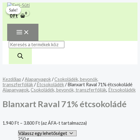
MAIN
Skip
Blanxart
Products
MENU
A mélyhűtött termékeket
to
Raval
search
Sale!
Sale!
csakis saját felelősségre
content
71%
Megértettem
0
Ft
étcsokoládé
adjuk át futárszolgálatnak,
mennyiség
tekintettel a feloldási időre.
Kezdőlap
/
Alapanyagok
/
Csokoládék, bevonók,
transzferfóliák
/
Étcsokoládék
/ Blanxart Raval 71% étcsokoládé
Alapanyagok
,
Csokoládék, bevonók, transzferfóliák
,
Étcsokoládék
Blanxart Raval 71% étcsokoládé
1.940
Ft
–
3.800
Ft
(az ÁFA-t tartalmazza)
250 g