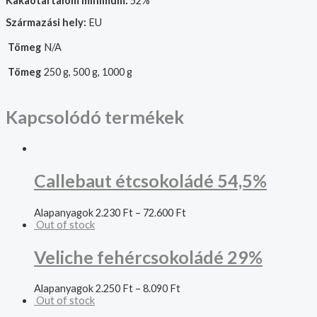
Kakaótartalom minimum:
52%
Származási hely:
EU
Tömeg
N/A
Tömeg
250 g, 500 g, 1000 g
Kapcsolódó termékek
Callebaut étcsokoládé 54,5%
Alapanyagok
2.230
Ft
–
72.600
Ft
Out of stock
Veliche fehércsokoládé 29%
Alapanyagok
2.250
Ft
–
8.090
Ft
Out of stock