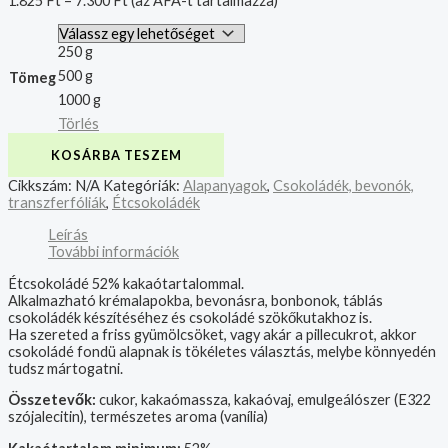
1.825
Ft
–
7.300
Ft
(az ÁFA-t tartalmazza)
250 g
500 g
Tömeg
1000 g
Törlés
KOSÁRBA TESZEM
Cikkszám:
N/A
Kategóriák:
Alapanyagok
,
Csokoládék, bevonók,
transzferfóliák
,
Étcsokoládék
Leírás
További információk
Étcsokoládé 52% kakaótartalommal.
Alkalmazható krémalapokba, bevonásra, bonbonok, táblás
csokoládék készítéséhez és csokoládé szökőkutakhoz is.
Ha szereted a friss gyümölcsöket, vagy akár a pillecukrot, akkor
csokoládé fondü alapnak is tökéletes választás, melybe könnyedén
tudsz mártogatni.
Összetevők:
cukor, kakaómassza, kakaóvaj, emulgeálószer (E322
szójalecitin), természetes aroma (vanília)