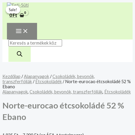
MAIN
Skip
Norte-
Products
MENU
A mélyhűtött termékeket
to
eurocao
search
Sale!
Sale!
csakis saját felelősségre
content
étcsokoládé
Megértettem
0
Ft
52
adjuk át futárszolgálatnak,
%
tekintettel a feloldási időre.
Ebano
mennyiség
Kezdőlap
/
Alapanyagok
/
Csokoládék, bevonók,
transzferfóliák
/
Étcsokoládék
/ Norte-eurocao étcsokoládé 52 %
Ebano
Alapanyagok
,
Csokoládék, bevonók, transzferfóliák
,
Étcsokoládék
Norte-eurocao étcsokoládé 52 %
Ebano