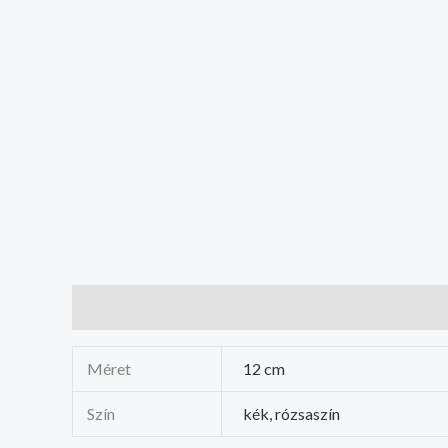
További információk
Méret
12 cm
Szín
kék, rózsaszín