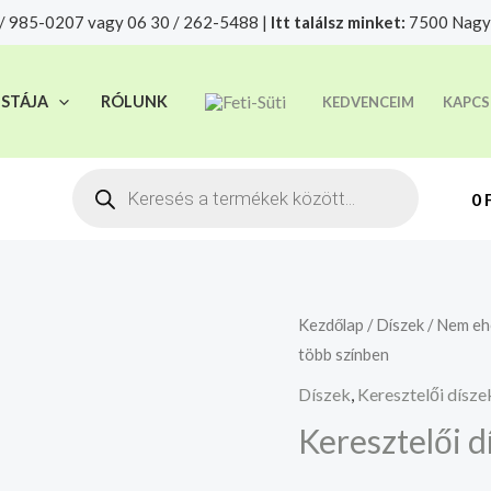
/ 985-0207 vagy 06 30 / 262-5488 |
Itt találsz minket:
7500 Nagya
t felelősségre adjuk át futárszolgálatnak, tekintettel a f
ISTÁJA
RÓLUNK
KEDVENCEIM
KAPCS
Products
search
0
Keresztelői
Kezdőlap
/
Díszek
/
Nem ehe
több színben
dísz
"Baba"
Díszek
,
Keresztelői dísze
több
Keresztelői d
színben
mennyiség