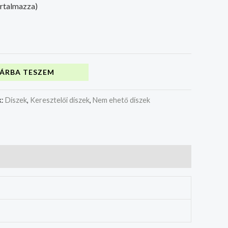
artalmazza)
ÁRBA TESZEM
k:
Díszek
,
Keresztelői díszek
,
Nem ehető díszek