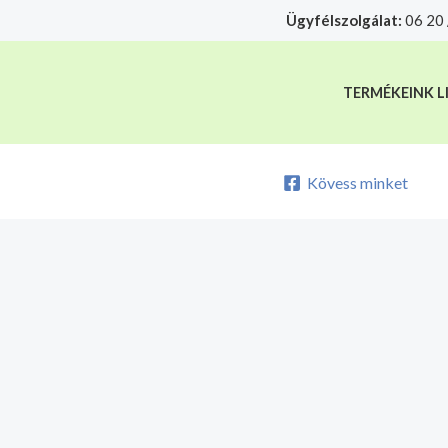
Skip
Ügyfélszolgálat:
06 20 
A mélyhűtött termékeket csakis sajá
to
content
TERMÉKEINK L
Kövess minket