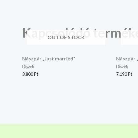
Kapcsolódó termék
OUT OF STOCK
Nászpár „Just married”
Nászpár 
Díszek
Díszek
3.800
Ft
7.190
Ft