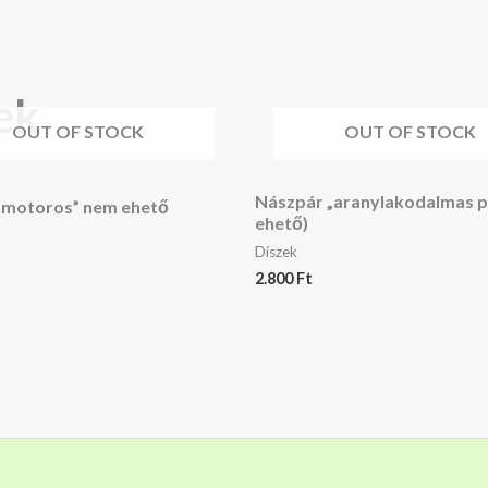
ek
OUT OF STOCK
OUT OF STOCK
Nászpár „aranylakodalmas p
„motoros” nem ehető
ehető)
Díszek
2.800
Ft