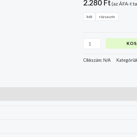
2.280
Ft
(az ÁFA-t t
kék
rózsaszín
KOS
Cikkszám:
N/A
Kategóriá