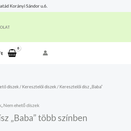
tád Korányi Sándor u.6.
eloldási időre.
Megértettem
OLAT
Ft
tő díszek
/
Keresztelői díszek
/ Keresztelői dísz „Baba”
k
,
Nem ehető díszek
ísz „Baba” több színben