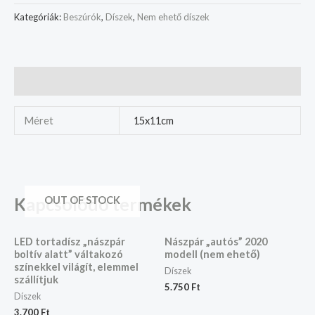
Kategóriák:
Beszúrók
,
Díszek
,
Nem ehető díszek
További információk
Méret
15x11cm
Kapcsolódó termékek
OUT OF STOCK
LED tortadísz „nászpár
Nászpár „autós” 2020
boltív alatt” váltakozó
modell (nem ehető)
színekkel világít, elemmel
Díszek
szállítjuk
5.750
Ft
Díszek
3.700
Ft