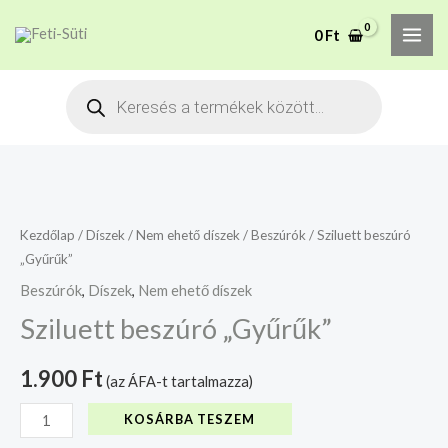
Skip
MAI
A mélyhűtött termékeket
0
Ft
to
csakis saját felelősségre
Megértettem
ME
adjuk át futárszolgálatnak,
content
Products
tekintettel a feloldási időre.
search
Sziluett
beszúró
"Gyűrűk"
Kezdőlap
/
Díszek
/
Nem ehető díszek
/
Beszúrók
/ Sziluett beszúró
„Gyűrűk”
mennyiség
Beszúrók
,
Díszek
,
Nem ehető díszek
Sziluett beszúró „Gyűrűk”
1.900
Ft
(az ÁFA-t tartalmazza)
KOSÁRBA TESZEM