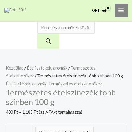
Skip
Természetes
Products
MAI
A mélyhűtött termékeket
0
Ft
to
ételszínezék
search
csakis saját felelősségre
Megértettem
ME
adjuk át futárszolgálatnak,
content
több
tekintettel a feloldási időre.
színben
100
g
mennyiség
Kezdőlap
/
Ételfestékek, aromák
/
Természetes
ételszínezékek
/ Természetes ételszínezék több színben 100 g
Ételfestékek, aromák
,
Természetes ételszínezékek
Természetes ételszínezék több
színben 100 g
400
Ft
–
1.185
Ft
(az ÁFA-t tartalmazza)