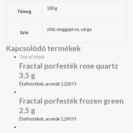
100 g
Tömeg
zöld, meggypiros, sárga
Szín
Kapcsolódó termékek
Out of stock
Fractal porfesték rose quartz
3,5 g
Ételfestékek, aromák
1.220
Ft
Fractal porfesték frozen green
2,5 g
Ételfestékek, aromák
1.290
Ft