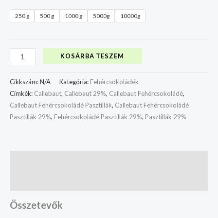
250 g
500 g
1000 g
5000g
10000g
KOSÁRBA TESZEM
Cikkszám:
N/A
Kategória:
Fehércsokoládék
Címkék:
Callebaut
,
Callebaut 29%
,
Callebaut Fehércsokoládé
,
Callebaut Fehércsokoládé Pasztillák
,
Callebaut Fehércsokoládé
Pasztillák 29%
,
Fehércsokoládé Pasztillák 29%
,
Pasztillák 29%
Leírás
További információk
Összetevők