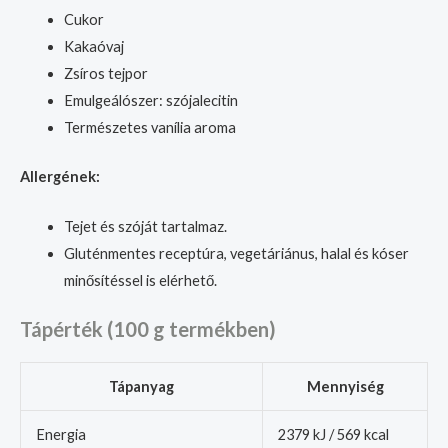
Cukor
Kakaóvaj
Zsíros tejpor
Emulgeálószer: szójalecitin
Természetes vanília aroma
Allergének:
Tejet és szóját tartalmaz.
Gluténmentes receptúra, vegetáriánus, halal és kóser
minősítéssel is elérhető.
Tápérték (100 g termékben)
Tápanyag
Mennyiség
Energia
2379 kJ / 569 kcal