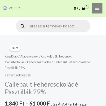
Skip
MAI
A mélyhűtött termékeket
0
Ft
to
csakis saját felelősségre
Megértettem
ME
adjuk át futárszolgálatnak,
content
tekintettel a feloldási időre.
Products
search
Callebaut
Sale!
Fehércsokoládé
Pasztillák
Kezdőlap
/
Alapanyagok
/
Csokoládék, bevonók,
transzferfóliák
/
Fehércsokoládék
/ Callebaut Fehércsokoládé
29%
Pasztillák 29%
mennyiség
Fehércsokoládék
Callebaut Fehércsokoládé
Pasztillák 29%
1.840
Ft
–
61.000
Ft
(az ÁFA-t tartalmazza)