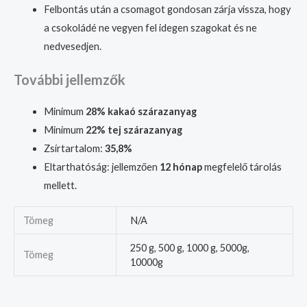
Felbontás után a csomagot gondosan zárja vissza, hogy
a csokoládé ne vegyen fel idegen szagokat és ne
nedvesedjen.
További jellemzők
Minimum
28% kakaó szárazanyag
Minimum
22% tej szárazanyag
Zsírtartalom:
35,8%
Eltarthatóság: jellemzően
12 hónap
megfelelő tárolás
mellett.
Tömeg
N/A
250 g, 500 g, 1000 g, 5000g,
Tömeg
10000g