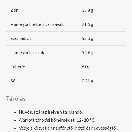
Zsír
35,8 g
– amelyből telített zsírsavak
21,6 g
Szénhidrát
55,3 g
– amelyből cukrok
54,9 g
Fehérje
6,0 g
Só
0,21 g
Tárolás
Hűvös, száraz helyen
tárolandó.
Ajánlott tárolási hőmérséklet:
12–20 °C
.
Védje a közvetlen napfénytől, hőtől és nedvességtől.