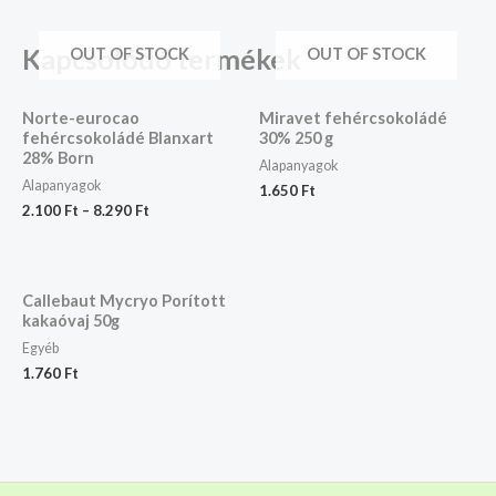
Kapcsolódó termékek
OUT OF STOCK
OUT OF STOCK
Norte-eurocao
Miravet fehércsokoládé
fehércsokoládé Blanxart
30% 250 g
28% Born
Alapanyagok
Alapanyagok
1.650
Ft
2.100
Ft
–
8.290
Ft
Callebaut Mycryo Porított
kakaóvaj 50g
Egyéb
1.760
Ft