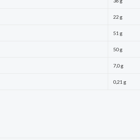
36 g
22 g
51 g
50 g
7,0 g
0,21 g