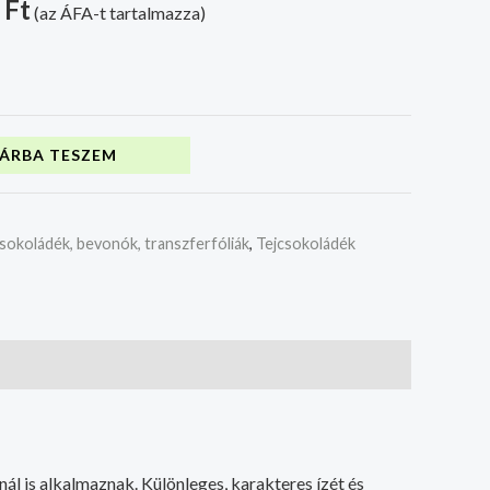
9
Ft
(az ÁFA-t tartalmazza)
ÁRBA TESZEM
sokoládék, bevonók, transzferfóliák
,
Tejcsokoládék
ál is alkalmaznak. Különleges, karakteres ízét és