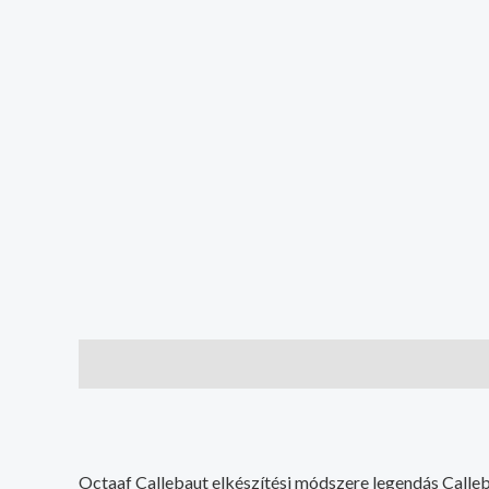
Leírás
További információk
Octaaf Callebaut elkészítési módszere legendás Calleba