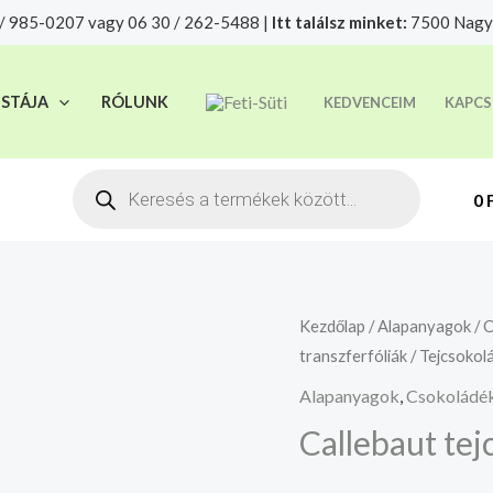
/ 985-0207 vagy 06 30 / 262-5488 |
Itt találsz minket:
7500 Nagya
t felelősségre adjuk át futárszolgálatnak, tekintettel a f
ISTÁJA
RÓLUNK
KEDVENCEIM
KAPCS
Products
search
0
Callebaut
Kezdőlap
/
Alapanyagok
/
C
transzferfóliák
/
Tejcsokol
tejcsokoládé
33,6
Alapanyagok
,
Csokoládék
%
Callebaut tej
mennyiség