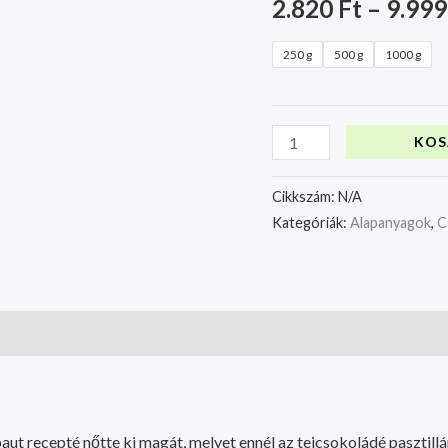
2.820
Ft
–
9.99
250 g
500 g
1000 g
KOS
Cikkszám:
N/A
Kategóriák:
Alapanyagok
,
C
ut recepté nőtte ki magát, melyet ennél az tejcsokoládé pasztillán