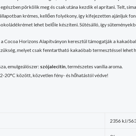
gészben pörkölik meg és csak utána kezdik el aprítani. Telt, si
állapotban krémes, kellően folyékony, így kifejezetten ajánljuk f
koládékrémet lehet belőle készíteni. Sütésálló, így süteményekbe
n a Cocoa Horizons Alapítványon keresztül támogatják a kakaób
kség, melyet csak fenntartható kakaóbab termesztéssel lehet ho
za, emulgeálószer:
szójalecitin
, természetes vanília aroma.
2-20°C között, közvetlen fény- és hőhatástól védve!
2356 kJ/563