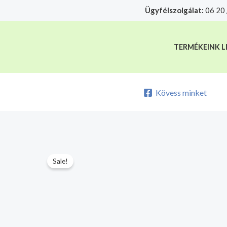
Skip
Ügyfélszolgálat:
06 20 
A mélyhűtött termékeket csakis sajá
to
content
TERMÉKEINK L
Kövess minket
Sale!