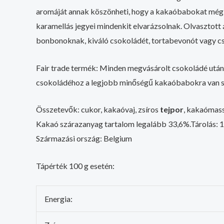
aromáját annak köszönheti, hogy a kakaóbabokat még e
karamellás jegyei mindenkit elvarázsolnak. Olvasztott 
bonbonoknak, kiváló csokoládét, tortabevonót vagy cso
Fair trade termék: Minden megvásárolt csokoládé utá
csokoládéhoz a legjobb minőségű kakaóbabokra van szü
Összetevők: cukor, kakaóvaj, zsíros
tejpor
, kakaómass
Kakaó szárazanyag tartalom legalább 33,6%.Tárolás: 1
Származási ország: Belgium
Tápérték 100 g esetén:
Energia: