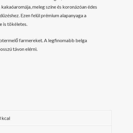
ma kakaóaromája, meleg színe és koronázóan édes
ondüzéshez. Ezen felül prémium alapanyaga a
 is tökéletes.
abtermelő farmereket. A legfinomabb belga
sszú távon elérni.
 kcal