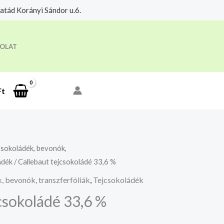
tád Korányi Sándor u.6.
eloldási időre.
Megértettem
OLAT
Ft
sokoládék, bevonók,
ádék
/ Callebaut tejcsokoládé 33,6 %
, bevonók, transzferfóliák
,
Tejcsokoládék
csokoládé 33,6 %