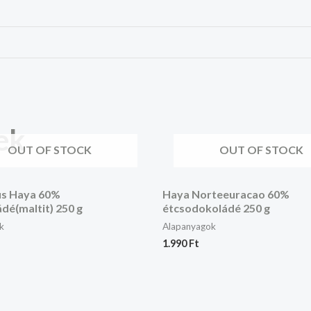
ek
OUT OF STOCK
OUT OF STOCK
us Haya 60%
Haya Norteeuracao 60%
dé(maltit) 250 g
étcsodokoládé 250 g
k
Alapanyagok
1.990
Ft