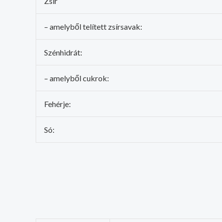
Zsír
– amelyből telített zsírsavak:
Szénhidrát:
– amelyből cukrok:
Fehérje:
Só: