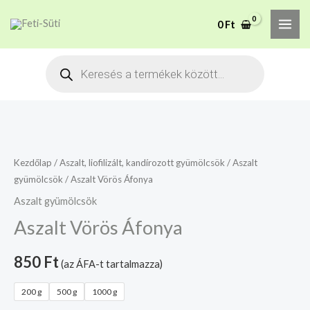
Skip
MAI
A mélyhűtött termékeket
0
Ft
to
csakis saját felelősségre
Megértettem
ME
adjuk át futárszolgálatnak,
content
Products
tekintettel a feloldási időre.
search
Aszalt
Vörös
Áfonya
Kezdőlap
/
Aszalt, liofilizált, kandírozott gyümölcsök
/
Aszalt
gyümölcsök
/ Aszalt Vörös Áfonya
mennyiség
Aszalt gyümölcsök
Aszalt Vörös Áfonya
850
Ft
(az ÁFA-t tartalmazza)
200 g
500 g
1000 g