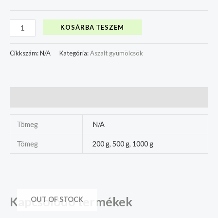
KOSÁRBA TESZEM
Cikkszám:
N/A
Kategória:
Aszalt gyümölcsök
További információk
Tömeg
N/A
Tömeg
200 g, 500 g, 1000 g
Kapcsolódó termékek
OUT OF STOCK