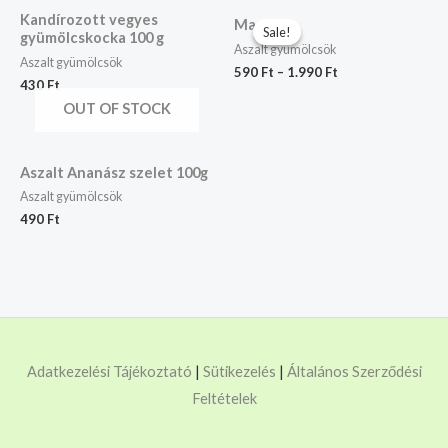
Kandírozott vegyes
Mazsola
Sale!
Sale!
gyümölcskocka 100 g
Aszalt gyümölcsök
Aszalt gyümölcsök
590
Ft
–
1.990
Ft
430
Ft
OUT OF STOCK
Aszalt Ananász szelet 100g
Aszalt gyümölcsök
490
Ft
Adatkezelési Tájékoztató
|
Sütikezelés
|
Általános Szerződési
Feltételek