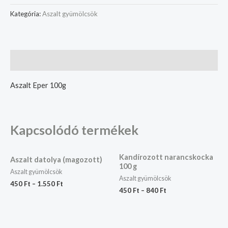
Kategória:
Aszalt gyümölcsök
Leírás
Aszalt Eper 100g
Kapcsolódó termékek
Kandírozott narancskocka
Aszalt datolya (magozott)
100 g
Aszalt gyümölcsök
Aszalt gyümölcsök
450
Ft
–
1.550
Ft
450
Ft
–
840
Ft