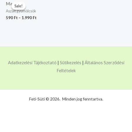
Mazsola
Sale!
Sale!
Aszalt gyümölcsök
590
Ft
–
1.990
Ft
Adatkezelési Tájékoztató
|
Sütikezelés
|
Általános Szerződési
Feltételek
Feti-Süti © 2026. Minden jog fenntartva.