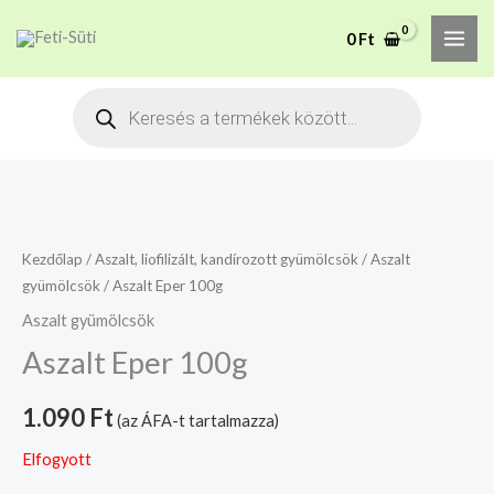
Skip
MAI
A mélyhűtött termékeket
0
Ft
to
csakis saját felelősségre
Megértettem
ME
adjuk át futárszolgálatnak,
content
Products
tekintettel a feloldási időre.
search
Kezdőlap
/
Aszalt, liofilizált, kandírozott gyümölcsök
/
Aszalt
gyümölcsök
/ Aszalt Eper 100g
Aszalt gyümölcsök
Aszalt Eper 100g
1.090
Ft
(az ÁFA-t tartalmazza)
Elfogyott