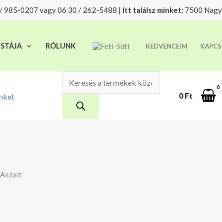
Products
/ 985-0207 vagy 06 30 / 262-5488 |
Itt találsz minket:
7500 Nagya
t felelősségre adjuk át futárszolgálatnak, tekintettel a f
search
ISTÁJA
RÓLUNK
KEDVENCEIM
KAPCS
0
Ft
nket
Aszalt