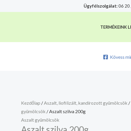
Skip
Aszalt
Ügyfélszolgálat:
06 20 
A mélyhűtött termékeket csakis sajá
to
szilva
content
200g
TERMÉKEINK L
mennyiség
Kövess mi
Kezdőlap
/
Aszalt, liofilizált, kandírozott gyümölcsök
/
gyümölcsök
/ Aszalt szilva 200g
Aszalt gyümölcsök
Aszalt szilva 200g