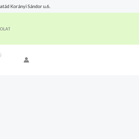
tád Korányi Sándor u.6.
eloldási időre.
Megértettem
OLAT