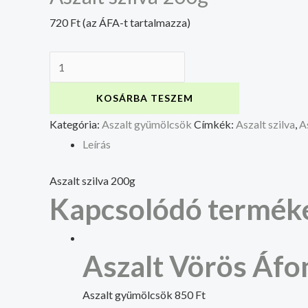
720
Ft
(az ÁFA-t tartalmazza)
KOSÁRBA TESZEM
Kategória:
Aszalt gyümölcsök
Címkék:
Aszalt szilva
,
A
Leírás
Aszalt szilva 200g
Kapcsolódó termék
Aszalt Vörös Áfo
Aszalt gyümölcsök
850
Ft