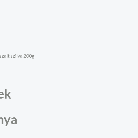
szalt szilva 200g
ek
nya