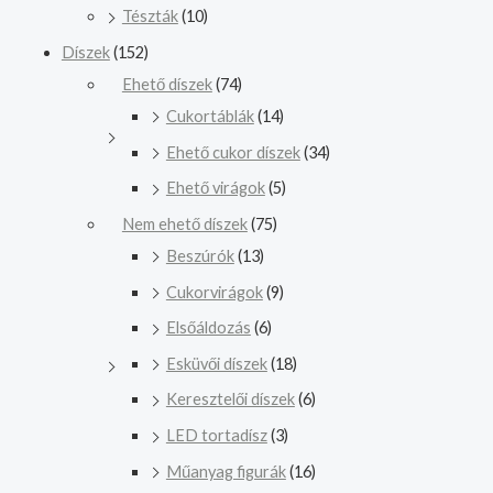
Tészták
(10)
Díszek
(152)
Ehető díszek
(74)
Cukortáblák
(14)
Ehető cukor díszek
(34)
Ehető virágok
(5)
Nem ehető díszek
(75)
Beszúrók
(13)
Cukorvirágok
(9)
Elsőáldozás
(6)
Esküvői díszek
(18)
Keresztelői díszek
(6)
LED tortadísz
(3)
Műanyag figurák
(16)