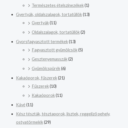
Természetes ételszínezékek
(1)
Gyertyák, oldalszalagok, tortatüllök
(13)
Gyertyák
(11)
Oldalszalagok, tortatüllök
(2)
Gyorsfagyasztott termékek
(13)
Fagyasztott gyümölcsök
(5)
Gesztenyemasszák
(2)
Gyümölcspürék
(6)
Kakaóporok, fűszerek
(21)
Fűszerek
(10)
Kakaóporok
(11)
Kávé
(11)
Kész tészták, tésztaporok, lisztek, reggeliző pehely,
ostyatörmelék
(29)