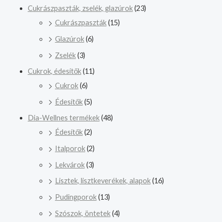
Cukrászpaszták, zselék, glazúrok
(23)
Cukrászpaszták
(15)
Glazúrok
(6)
Zselék
(3)
Cukrok, édesítők
(11)
Cukrok
(6)
Édesítők
(5)
Dia-Wellnes termékek
(48)
Édesítők
(2)
Italporok
(2)
Lekvárok
(3)
Lisztek, lisztkeverékek, alapok
(16)
Pudingporok
(13)
Szószok, öntetek
(4)