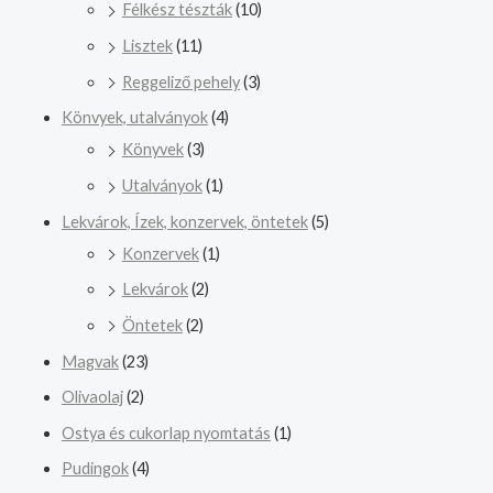
Félkész tészták
(10)
Lisztek
(11)
Reggeliző pehely
(3)
Könvyek, utalványok
(4)
Könyvek
(3)
Utalványok
(1)
Lekvárok, Ízek, konzervek, öntetek
(5)
Konzervek
(1)
Lekvárok
(2)
Öntetek
(2)
Magvak
(23)
Olivaolaj
(2)
Ostya és cukorlap nyomtatás
(1)
Pudingok
(4)