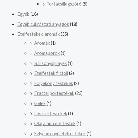
Tortacsillagszóró
(5)
Egyéb
(18)
Egyéb cukrászati anyagok
(18)
Ételfestékek, aromák
(35)
Aromák
(1)
Aromaporok
(1)
Bársonysprayek
(1)
Ételfesték filctoll
(2)
Folyékony festékek
(2)
Fractal porfestékek
(23)
Gélek
(1)
Lüszterfestékek
(1)
Olaj alapú ételfesték
(1)
Selyemfényű ételfestékek
(1)