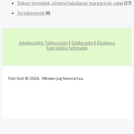
Tejipari termékek, növényi habalapok, margarinok, vajak
(27)
Tortabevonók
(8)
Adatkezelési Tájékoztató
|
Sütikezelés
|
Általános
Szerződési Feltételek
Feti-Süti © 2026. Minden jog fenntartva.