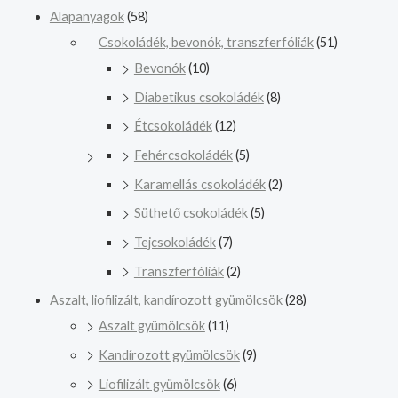
Alapanyagok
(58)
Csokoládék, bevonók, transzferfóliák
(51)
Bevonók
(10)
Diabetikus csokoládék
(8)
Étcsokoládék
(12)
Fehércsokoládék
(5)
Karamellás csokoládék
(2)
Süthető csokoládék
(5)
Tejcsokoládék
(7)
Transzferfóliák
(2)
Aszalt, liofilizált, kandírozott gyümölcsök
(28)
Aszalt gyümölcsök
(11)
Kandírozott gyümölcsök
(9)
Liofilizált gyümölcsök
(6)