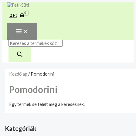
MAIN
Skip
Products
MENU
A mélyhűtött termékeket
to
search
csakis saját felelősségre adjuk
content
Megértettem
0
Ft
át futárszolgálatnak,
tekintettel a feloldási időre.
Kezdőlap
/ Pomodorini
Pomodorini
Egy termék se felelt meg a keresésnek.
Kategóriák