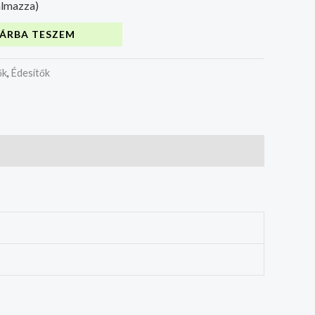
almazza)
ÁRBA TESZEM
ők
,
Édesítők