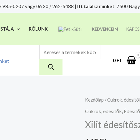
Products
/ 985-0207 vagy 06 30 / 262-5488 |
Itt találsz minket:
7500 Nagya
t felelősségre adjuk át futárszolgálatnak, tekintettel a f
search
ISTÁJA
RÓLUNK
KEDVENCEIM
KAPCS
0
Ft
nket
Xilit
Kezdőlap
/
Cukrok, édesítő
édesítőszer
Cukrok, édesítők
,
Édesít
(nyírfacukor)
Xilit édesítő
250g
mennyiség