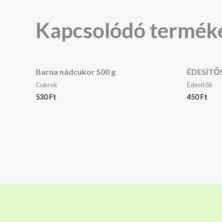
Kapcsolódó termék
Barna nádcukor 500 g
ÉDESÍTŐ
Cukrok
Édesítők
530
Ft
450
Ft