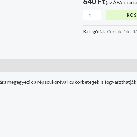
640
Ft
(az ÁFA-t tart
KOS
Kategóriák:
Cukrok, édesít
hatása megegyezik a répacukoréval, cukorbetegek is fogyaszthatják