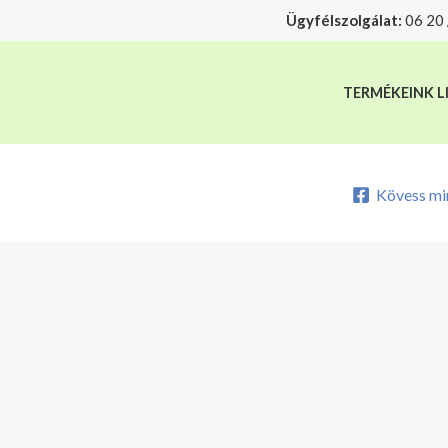
Skip
Ügyfélszolgálat:
06 20 
A mélyhűtött termékeket csakis sajá
to
content
TERMÉKEINK L
Kövess mi