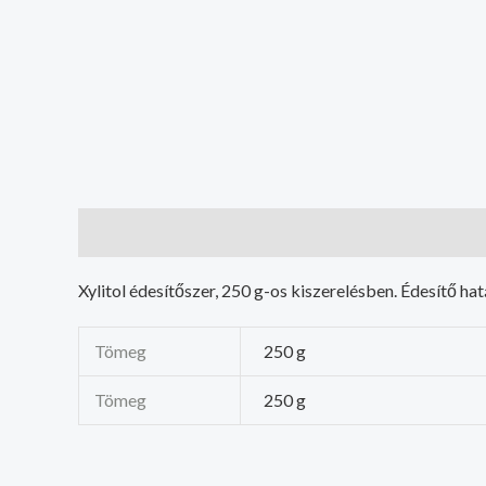
Leírás
További információk
Xylitol édesítőszer, 250 g-os kiszerelésben. Édesítő 
Tömeg
250 g
Tömeg
250 g