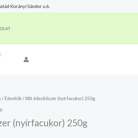
tád Korányi Sándor u.6.
eloldási időre.
Megértettem
OLAT
k
/
Édesítők
/ Xilit édesítőszer (nyírfacukor) 250g
ők
szer (nyírfacukor) 250g