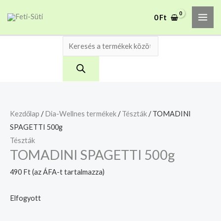
Skip
Products
MAI
A mélyhűtött termékeket
0
Ft
to
search
csakis saját felelősségre
Megértettem
ME
adjuk át futárszolgálatnak,
content
tekintettel a feloldási időre.
Kezdőlap
/
Dia-Wellnes termékek
/
Tészták
/ TOMADINI
SPAGETTI 500g
Tészták
TOMADINI SPAGETTI 500g
490
Ft
(az ÁFA-t tartalmazza)
Elfogyott