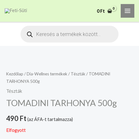
Skip
MAI
A mélyhűtött termékeket
0
Ft
to
csakis saját felelősségre
Megértettem
ME
adjuk át futárszolgálatnak,
content
tekintettel a feloldási időre.
Products
search
Kezdőlap
/
Dia-Wellnes termékek
/
Tészták
/ TOMADINI
TARHONYA 500g
Tészták
TOMADINI TARHONYA 500g
490
Ft
(az ÁFA-t tartalmazza)
Elfogyott