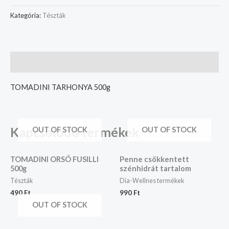
Kategória:
Tészták
Leírás
TOMADINI TARHONYA 500g
Kapcsolódó termékek
OUT OF STOCK
OUT OF STOCK
TOMADINI ORSÓ FUSILLI
Penne csökkentett
500g
szénhidrát tartalom
Tészták
Dia-Wellnes termékek
490
Ft
990
Ft
OUT OF STOCK