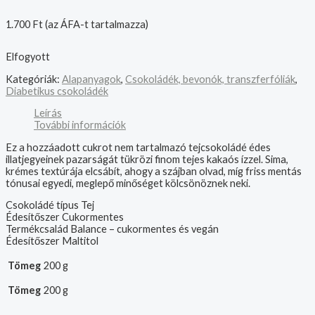
1.700
Ft
(az ÁFA-t tartalmazza)
Elfogyott
Kategóriák:
Alapanyagok
,
Csokoládék, bevonók, transzferfóliák
,
Diabetikus csokoládék
Leírás
További információk
Ez a hozzáadott cukrot nem tartalmazó tejcsokoládé édes
illatjegyeinek pazarságát tükrözi finom tejes kakaós ízzel. Sima,
krémes textúrája elcsábít, ahogy a szájban olvad, míg friss mentás
tónusai egyedi, meglepő minőséget kölcsönöznek neki.
Csokoládé típus Tej
Édesítőszer Cukormentes
Termékcsalád Balance – cukormentes és vegán
Édesítőszer Maltitol
Tömeg
200 g
Tömeg
200 g