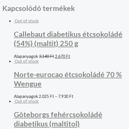
Kapcsolódó termékek
Out of stock
Callebaut diabetikus étcsokoládé
(54%) (maltit) 250 g
Alapanyagok
3.140
Ft
2.670
Ft
Out of stock
Norte-eurocao étcsokoládé 70 %
Wengue
Alapanyagok
2.025
Ft
–
7.930
Ft
Out of stock
Göteborgs fehércsokoládé
diabetikus (maltitol)