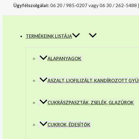
MENU
Skip
Műanyag
Products
Ügyfélszolgálat:
06 20 / 985-0207 vagy 06 30 / 262-5488 
TOGGLE
to
search
figura
A mélyhűtött termékeket csakis sajá
content
-
Ariel
(Kis
hableány)
TERMÉKEINK LISTÁJA
mennyiség
ALAPANYAGOK
ASZALT, LIOFILIZÁLT, KANDÍROZOTT G
CUKRÁSZPASZTÁK, ZSELÉK, GLAZÚROK
CUKROK, ÉDESÍTŐK