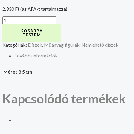
2.330
Ft
(az ÁFA-t tartalmazza)
KOSÁRBA
TESZEM
Kategóriák:
Díszek
,
Műanyag figurák
,
Nem ehető díszek
További információk
Méret
8,5 cm
Kapcsolódó termékek