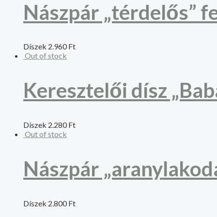
Nászpár „térdelős” f
Díszek
2.960
Ft
Out of stock
Keresztelői dísz „Bab
Díszek
2.280
Ft
Out of stock
Nászpár „aranylakod
Díszek
2.800
Ft