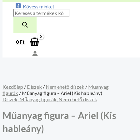
Kövess minket
0
Ft
Kezdőlap
/
Díszek
/
Nem ehető díszek
/
Műanyag
figurák
/ Műanyag figura – Ariel (Kis hableány)
Díszek
,
Műanyag figurák
,
Nem ehető díszek
Műanyag figura – Ariel (Kis
hableány)