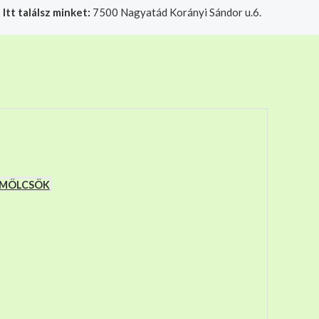
|
Itt találsz minket:
7500 Nagyatád Korányi Sándor u.6.
t felelősségre adjuk át futárszolgálatnak, tekintettel a f
YÜMÖLCSÖK