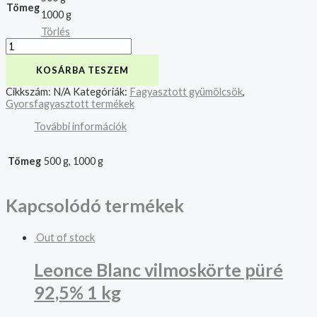
Tömeg
1000 g
Törlés
KOSÁRBA TESZEM
Cikkszám:
N/A
Kategóriák:
Fagyasztott gyümölcsök
,
Gyorsfagyasztott termékek
További információk
Tömeg
500 g, 1000 g
Kapcsolódó termékek
Out of stock
Leonce Blanc vilmoskörte püré
92,5% 1 kg