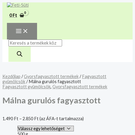
MAIN
Skip
Málna
Products
MENU
A mélyhűtött termékeket
to
gurulós
search
csakis saját felelősségre
content
fagyasztott
Megértettem
0
Ft
mennyiség
adjuk át futárszolgálatnak,
tekintettel a feloldási időre.
Kezdőlap
/
Gyorsfagyasztott termékek
/
Fagyasztott
gyümölcsök
/ Málna gurulós fagyasztott
Fagyasztott gyümölcsök
,
Gyorsfagyasztott termékek
Málna gurulós fagyasztott
1.490
Ft
–
2.850
Ft
(az ÁFA-t tartalmazza)
500 g