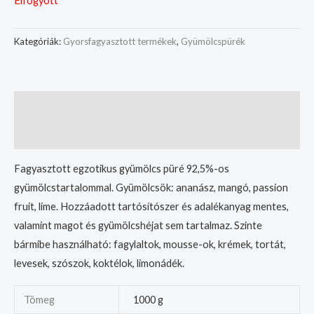
Elfogyott
Kategóriák:
Gyorsfagyasztott termékek
,
Gyümölcspürék
Leírás
További információk
Fagyasztott egzotikus gyümölcs püré 92,5%-os
gyümölcstartalommal. Gyümölcsök: ananász, mangó, passion
fruit, lime. Hozzáadott tartósítószer és adalékanyag mentes,
valamint magot és gyümölcshéjat sem tartalmaz. Szinte
bármibe használható: fagylaltok, mousse-ok, krémek, tortát,
levesek, szószok, koktélok, limonádék.
Tömeg
1000 g