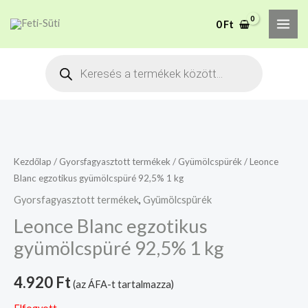
Skip
MAI
A mélyhűtött termékeket
0
Ft
to
csakis saját felelősségre
Megértettem
ME
adjuk át futárszolgálatnak,
content
Products
tekintettel a feloldási időre.
search
Kezdőlap
/
Gyorsfagyasztott termékek
/
Gyümölcspürék
/ Leonce
Blanc egzotikus gyümölcspüré 92,5% 1 kg
Gyorsfagyasztott termékek
,
Gyümölcspürék
Leonce Blanc egzotikus
gyümölcspüré 92,5% 1 kg
4.920
Ft
(az ÁFA-t tartalmazza)