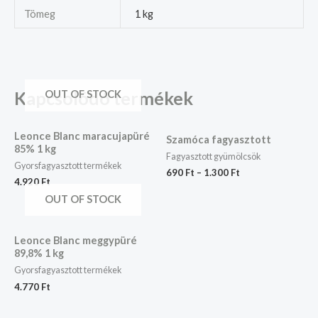
Tömeg
1 kg
Kapcsolódó termékek
OUT OF STOCK
Leonce Blanc maracujapüré
Szamóca fagyasztott
85% 1 kg
Fagyasztott gyümölcsök
Gyorsfagyasztott termékek
690
Ft
–
1.300
Ft
4.920
Ft
OUT OF STOCK
Leonce Blanc meggypüré
89,8% 1 kg
Gyorsfagyasztott termékek
4.770
Ft