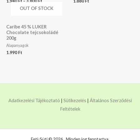
1.940
Ft
–
3.800
Ft
1.880
Ft
OUT OF STOCK
Caribe 45 % LUKER
Chocolate tejcsokoládé
200g
Alapanyagok
1.990
Ft
Adatkezelési Tájékoztató
|
Sütikezelés
|
Általános Szerződési
Feltételek
Feti-Süti © 2026. Minden jog fenntartva.