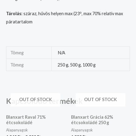
o
Tárolás:
száraz, hűvös helyen max (23
, max 70% relatív max
páratartalom
Tömeg
N/A
Tömeg
250 g, 500 g, 1000 g
Kapcsolódó termékek
OUT OF STOCK
OUT OF STOCK
Blanxart Raval 71%
Blanxart Grácia 62%
étcsokoládé
étcsokoládé 250 g
Alapanyagok
Alapanyagok