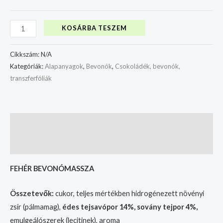
KOSÁRBA TESZEM
Cikkszám:
N/A
Kategóriák:
Alapanyagok
,
Bevonók
,
Csokoládék, bevonók,
transzferfóliák
Leírás
További információk
FEHÉR BEVONÓMASSZA
Összetevők:
cukor, teljes mértékben hidrogénezett növényi
zsír (pálmamag),
édes tejsavópor 14%, sovány tejpor 4%,
emulgeálószerek (lecitinek), aroma