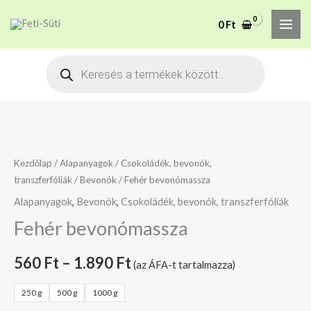
Skip
MAI
A mélyhűtött termékeket
0
Ft
to
csakis saját felelősségre
Megértettem
ME
adjuk át futárszolgálatnak,
content
Products
tekintettel a feloldási időre.
search
Fehér
bevonómassza
mennyiség
Kezdőlap
/
Alapanyagok
/
Csokoládék, bevonók,
transzferfóliák
/
Bevonók
/ Fehér bevonómassza
Alapanyagok
,
Bevonók
,
Csokoládék, bevonók, transzferfóliák
Fehér bevonómassza
560
Ft
–
1.890
Ft
(az ÁFA-t tartalmazza)
250 g
500 g
1000 g