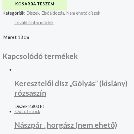
KOSÁRBA TESZEM
Kategóriák:
Díszek
,
Elsőáldozás
,
Nem ehető díszek
További információk
Méret
13 cm
Kapcsolódó termékek
Keresztelői dísz „Gólyás” (kislány)
rózsaszín
Díszek
2.800
Ft
Out of stock
Nászpár „horgász (nem ehető)