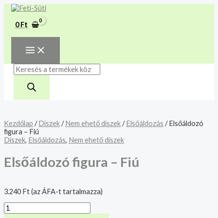
MAIN
Skip
Elsőáldozó
Products
MENU
A mélyhűtött termékeket
to
figura
search
csakis saját felelősségre
content
–
Megértettem
0
Ft
Fiú
adjuk át futárszolgálatnak,
mennyiség
tekintettel a feloldási időre.
Kezdőlap
/
Díszek
/
Nem ehető díszek
/
Elsőáldozás
/ Elsőáldozó
figura – Fiú
Díszek
,
Elsőáldozás
,
Nem ehető díszek
Elsőáldozó figura – Fiú
3.240
Ft
(az ÁFA-t tartalmazza)