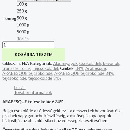
100 g
250 g
500 g
Tömeg
1000 g
5000 g
Törlés
KOSÁRBA TESZEM
Cikkszám:
N/A
Kategóriák:
Alapanyagok
,
Csokoládék, bevonók,
transzferfóliák
,
Tejcsokoládék
Címkék:
34%
,
Arabesque
,
ARABESQUE tejcsokoládé
,
ARABESQUE tejcsokoládé 34%
,
tejcsokoládé
,
tejcsokoládé 34%
Leírás
További információk
ARABESQUE tejcsokoládé 34%
Belga csokoládé az édességekhez – a desszertek bevonásától a
pralinék vagy ganache készítéséig, a minőségi alapanyagok
biztosítják az abszolút sikert az édességek készítésében.
Összetevők:
cukor, kakaóvaj,
teljes TEJpor,
kakaómassza,