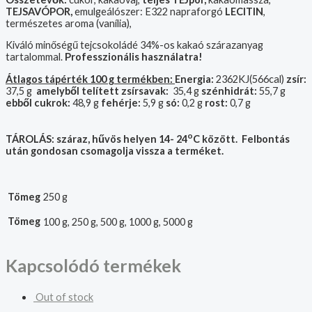
TEJSAVÓPOR,
emulgeálószer: E322 napraforgó
LECITIN
,
természetes aroma (vanília),
Kiváló minőségű tejcsokoládé 34%-os kakaó szárazanyag
tartalommal.
Professzionális használatra!
Átlagos tápérték 100 g termékben:
Energia:
2362KJ(566cal)
zsír:
37,5 g
amelyből telített zsírsavak:
35,4 g
szénhidrát:
55,7 g
ebből cukrok:
48,9 g
fehérje:
5,9 g
só:
0,2 g
rost:
0,7 g
o
TÁROLÁS: száraz, hűvös helyen 14- 24
C között. Felbontás
után gondosan csomagolja vissza a terméket.
Tömeg
250 g
Tömeg
100 g, 250 g, 500 g, 1000 g, 5000 g
Kapcsolódó termékek
Out of stock