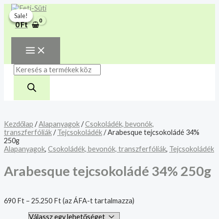
MAIN
Skip
Arabesque
Products
MENU
A mélyhűtött termékeket
to
tejcsokoládé
search
Sale!
Sale!
Sale!
csakis saját felelősségre
content
34%
Megértettem
0
Ft
250g
adjuk át futárszolgálatnak,
mennyiség
tekintettel a feloldási időre.
Kezdőlap
/
Alapanyagok
/
Csokoládék, bevonók,
transzferfóliák
/
Tejcsokoládék
/ Arabesque tejcsokoládé 34%
250g
Alapanyagok
,
Csokoládék, bevonók, transzferfóliák
,
Tejcsokoládék
Arabesque tejcsokoládé 34% 250g
690
Ft
–
25.250
Ft
(az ÁFA-t tartalmazza)