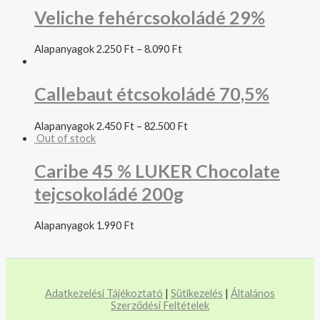
Veliche fehércsokoládé 29%
Alapanyagok
2.250
Ft
–
8.090
Ft
Callebaut étcsokoládé 70,5%
Alapanyagok
2.450
Ft
–
82.500
Ft
Out of stock
Caribe 45 % LUKER Chocolate
tejcsokoládé 200g
Alapanyagok
1.990
Ft
Adatkezelési Tájékoztató
|
Sütikezelés
|
Általános
Szerződési Feltételek