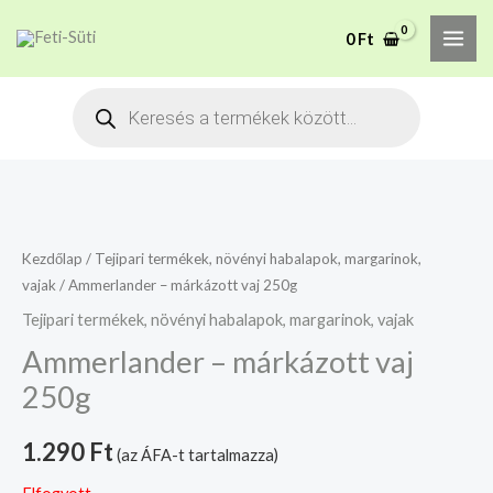
Skip
MAI
A mélyhűtött termékeket
0
Ft
to
csakis saját felelősségre
Megértettem
ME
adjuk át futárszolgálatnak,
content
Products
tekintettel a feloldási időre.
search
Kezdőlap
/
Tejipari termékek, növényi habalapok, margarinok,
vajak
/ Ammerlander – márkázott vaj 250g
Tejipari termékek, növényi habalapok, margarinok, vajak
Ammerlander – márkázott vaj
250g
1.290
Ft
(az ÁFA-t tartalmazza)