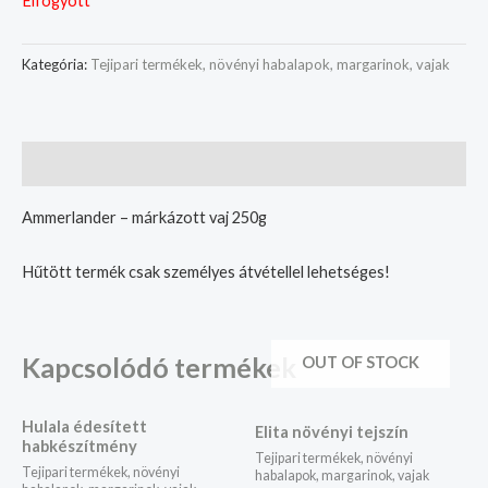
Elfogyott
Kategória:
Tejipari termékek, növényi habalapok, margarinok, vajak
Leírás
Ammerlander – márkázott vaj 250g
Hűtött termék csak személyes átvétellel lehetséges!
Kapcsolódó termékek
OUT OF STOCK
Hulala édesített
Elita növényi tejszín
habkészítmény
Tejipari termékek, növényi
Tejipari termékek, növényi
habalapok, margarinok, vajak