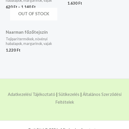
habalapok, margarinok, vajak
1.630
Ft
620
Ft
–
1.140
Ft
OUT OF STOCK
Naarman főzőtejszín
Tejipari termékek, növényi
habalapok, margarinok, vajak
1.220
Ft
Adatkezelési Tájékoztató
|
Sütikezelés
|
Általános Szerződési
Feltételek