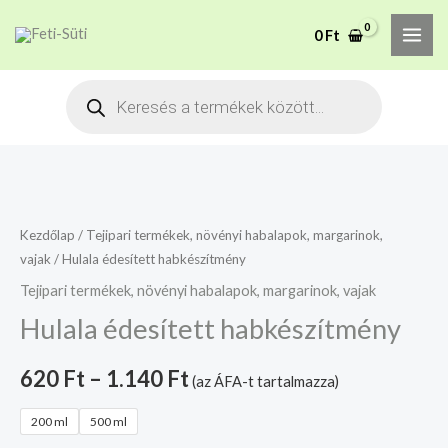
Skip
MAI
A mélyhűtött termékeket
0
Ft
to
csakis saját felelősségre
Megértettem
ME
adjuk át futárszolgálatnak,
content
Products
tekintettel a feloldási időre.
search
Hulala
édesített
habkészítmény
Kezdőlap
/
Tejipari termékek, növényi habalapok, margarinok,
vajak
/ Hulala édesített habkészítmény
mennyiség
Tejipari termékek, növényi habalapok, margarinok, vajak
Hulala édesített habkészítmény
620
Ft
–
1.140
Ft
(az ÁFA-t tartalmazza)
200 ml
500 ml