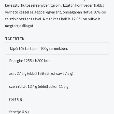
keresztül hűtőszekrényben tárolni. Ezután könnyedén habbá
verhető kézzel és géppel egyaránt, önmagában illetve 30%-os
tejszín hozzáadásával. A már kész hab 8-12 C°- on hűtve is
megtartja állagát.
TÁPÉRTÉK
Tápérték tartalom 100g termékben:
Energia: 1255 kJ/300 kcal
zsír: 27,5 g (ebből telített zsírsav 27,5 g)
szénhidrát 13,4 g (ebből cukor 11,5 g)
rost 0 g
fehérje 0,6 g