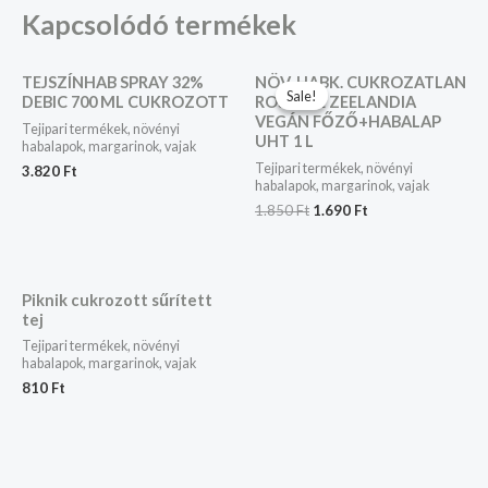
Kapcsolódó termékek
Original
Current
TEJSZÍNHAB SPRAY 32%
NÖV. HABK. CUKROZATLAN
price
price
Sale!
Sale!
DEBIC 700 ML CUKROZOTT
ROSETTE ZEELANDIA
was:
is:
VEGÁN FŐZŐ+HABALAP
1.850 Ft.
1.690 Ft.
Tejipari termékek, növényi
UHT 1 L
habalapok, margarinok, vajak
Tejipari termékek, növényi
3.820
Ft
habalapok, margarinok, vajak
1.850
Ft
1.690
Ft
Piknik cukrozott sűrített
tej
Tejipari termékek, növényi
habalapok, margarinok, vajak
810
Ft