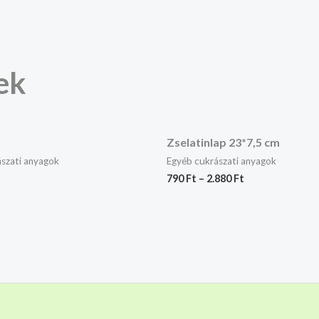
ek
Zselatinlap 23*7,5 cm
szati anyagok
Egyéb cukrászati anyagok
790
Ft
–
2.880
Ft