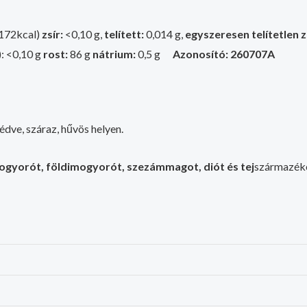
172kcal)
zsír:
<0,10 g,
telített:
0,014 g,
egyszeresen telítetlen z
): <0,10 g
rost:
86 g
nátrium:
0,5 g
Azonosító: 260707A
dve, száraz, hűvös helyen.
gyorót, földimogyorót, szezámmagot, diót és tej
származéko