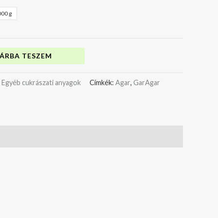
00 g
ÁRBA TESZEM
:
Egyéb cukrászati anyagok
Címkék:
Agar
,
GarAgar