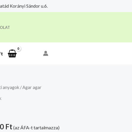
tád Korányi Sándor u.6.
eloldási időre.
Megértettem
OLAT
Ft
ti anyagok
/ Agar agar
k
40
Ft
(az ÁFA-t tartalmazza)