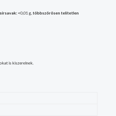
sírsavak: <
0,01 g,
többszörösen telítetlen
kat is kiszerelnek.