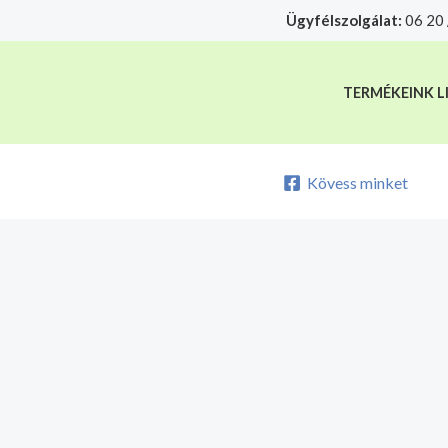
Skip
Ügyfélszolgálat:
06 20 
A mélyhűtött termékeket csakis sajá
to
content
TERMÉKEINK L
Kövess minket