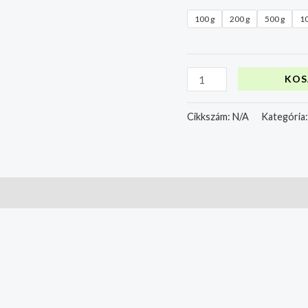
100 g
200 g
500 g
10
KOS
Cikkszám:
N/A
Kategória