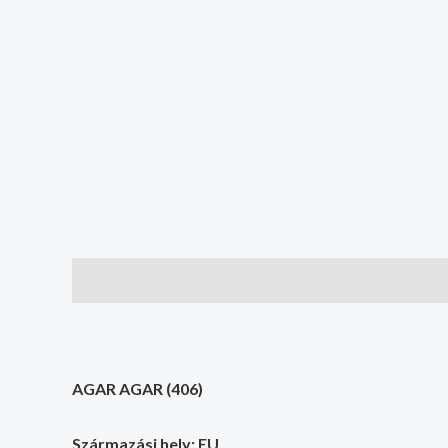
Leírás
További információk
AGAR AGAR
(406)
Származási hely: EU