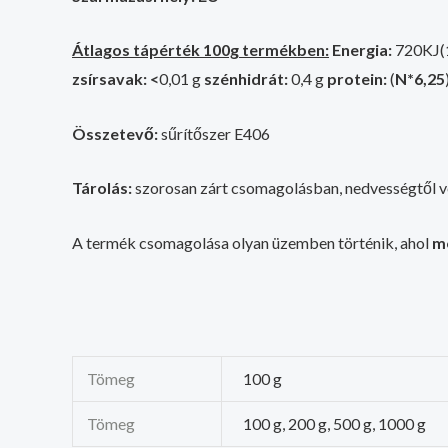
Átlagos tápérték 100g termékben:
Energia:
720KJ(
zsírsavak: <
0,01 g
szénhidrát:
0,4 g
protein:
(
N*6,25
Összetevő:
sűrítőszer E406
Tárolás:
szorosan zárt csomagolásban, nedvességtől vé
A termék csomagolása olyan üzemben történik, ahol
mo
Tömeg
100 g
Tömeg
100 g, 200 g, 500 g, 1000 g