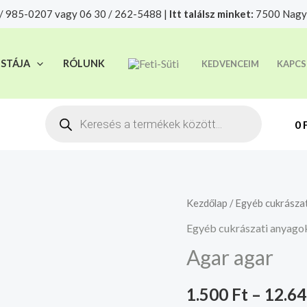
/ 985-0207 vagy 06 30 / 262-5488 |
Itt találsz minket:
7500 Nagya
t felelősségre adjuk át futárszolgálatnak, tekintettel a f
ISTÁJA
RÓLUNK
KEDVENCEIM
KAPCS
Products
search
0
Agar
Kezdőlap
/
Egyéb cukrásza
agar
Egyéb cukrászati anyago
mennyiség
Agar agar
1.500
Ft
–
12.6