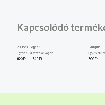
Kapcsolódó termék
Zsíros Tejpor
Bulgur
Egyéb cukrászati anyagok
Egyéb cukrá
820
Ft
–
1.540
Ft
500
Ft