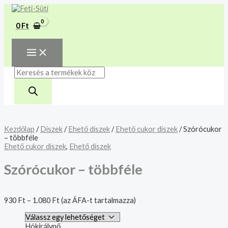
MAIN
Skip
Szórócukor
Products
MENU
A mélyhűtött termékeket
to
-
search
csakis saját felelősségre
content
többféle
Megértettem
0
Ft
mennyiség
adjuk át futárszolgálatnak,
tekintettel a feloldási időre.
Kezdőlap
/
Díszek
/
Ehető díszek
/
Ehető cukor díszek
/ Szórócukor
– többféle
Ehető cukor díszek
,
Ehető díszek
Szórócukor – többféle
930
Ft
–
1.080
Ft
(az ÁFA-t tartalmazza)
Hókirálynő