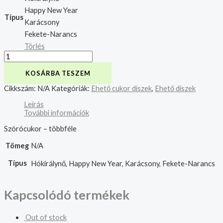
Happy New Year
Típus
Karácsony
Fekete-Narancs
Törlés
KOSÁRBA TESZEM
Cikkszám:
N/A
Kategóriák:
Ehető cukor díszek
,
Ehető díszek
Leírás
További információk
Szórócukor – többféle
Tömeg
N/A
Típus
Hókirálynő, Happy New Year, Karácsony, Fekete-Narancs
Kapcsolódó termékek
Out of stock