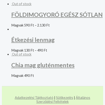
Out of stock
FÖLDIMOGYORÓ EGÉSZ SÓTLAN
Magvak
590
Ft
–
2.130
Ft
Étkezési lenmag
Magvak
130
Ft
–
490
Ft
Out of stock
Chia mag gluténmentes
Magvak
490
Ft
Adatkezelési Tájékoztató
|
Sütikezelés
|
Általános
Szerződési Feltételek