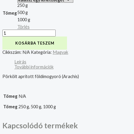
250 g
500 g
Tömeg
1000 g
Törlés
KOSÁRBA TESZEM
Cikkszám:
N/A
Kategória:
Magvak
Leírás
További információk
Pörkölt aprított földimogyoró (Arachis)
Tömeg
N/A
Tömeg
250 g, 500 g, 1000 g
Kapcsolódó termékek