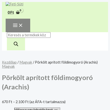
MAIN
Skip
Pörkölt
Products
MENU
A mélyhűtött termékeket
to
aprított
search
csakis saját felelősségre
content
földimogyoró
Megértettem
0
Ft
(Arachis)
adjuk át futárszolgálatnak,
mennyiség
tekintettel a feloldási időre.
Kezdőlap
/
Magvak
/ Pörkölt aprított földimogyoró (Arachis)
Magvak
Pörkölt aprított földimogyoró
(Arachis)
670
Ft
–
2.100
Ft
(az ÁFA-t tartalmazza)