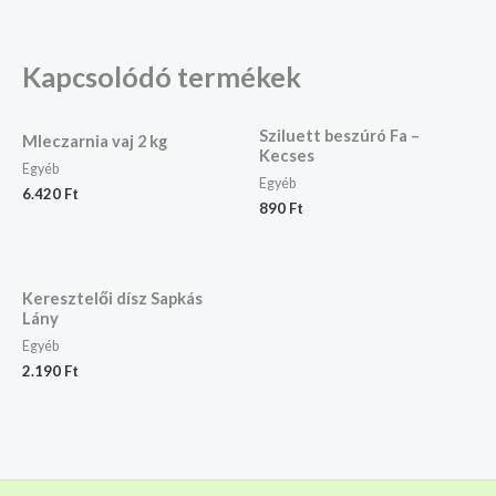
Kapcsolódó termékek
Sziluett beszúró Fa –
Mleczarnia vaj 2 kg
Kecses
Egyéb
Egyéb
6.420
Ft
890
Ft
Keresztelői dísz Sapkás
Lány
Egyéb
2.190
Ft