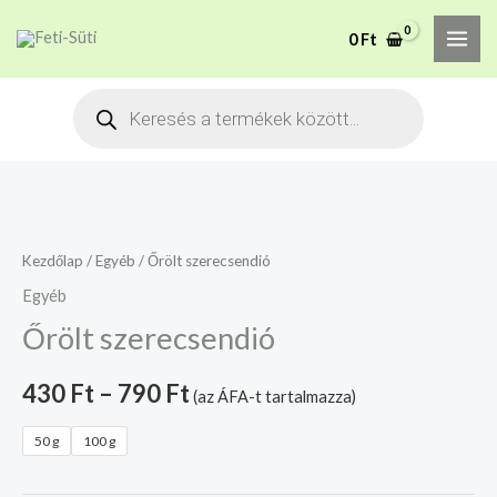
Skip
MAI
A mélyhűtött termékeket
0
Ft
to
csakis saját felelősségre
Megértettem
ME
adjuk át futárszolgálatnak,
content
Products
tekintettel a feloldási időre.
search
Őrölt
Ugrás
szerecsendió
a
mennyiség
Szerkesztőhöz
Kezdőlap
/
Egyéb
/ Őrölt szerecsendió
Egyéb
Őrölt szerecsendió
430
Ft
–
790
Ft
(az ÁFA-t tartalmazza)
50 g
100 g