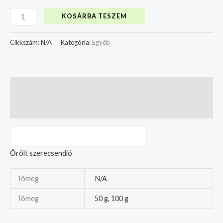
KOSÁRBA TESZEM
Cikkszám:
N/A
Kategória:
Egyéb
Leírás
További információk
Őrölt szerecsendió
Tömeg
N/A
Tömeg
50 g, 100 g