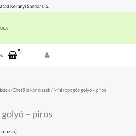
tád Korányi Sándor u.6.
eloldási időre.
Megértettem
OLAT
Ft
íszek
/
Ehető cukor díszek
/ Mini ropogós golyó – piros
golyó – piros
almazza)