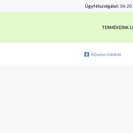
Skip
Ügyfélszolgálat:
06 20 
A mélyhűtött termékeket csakis sajá
to
content
TERMÉKEINK L
Kövess minket