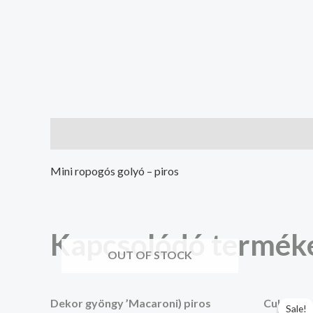
Leírás
Mini ropogós golyó – piros
Kapcsolódó termék
OUT OF STOCK
Or
pr
Dekor gyöngy ’Macaroni) piros
Cukorsze
Sale!
Sale!