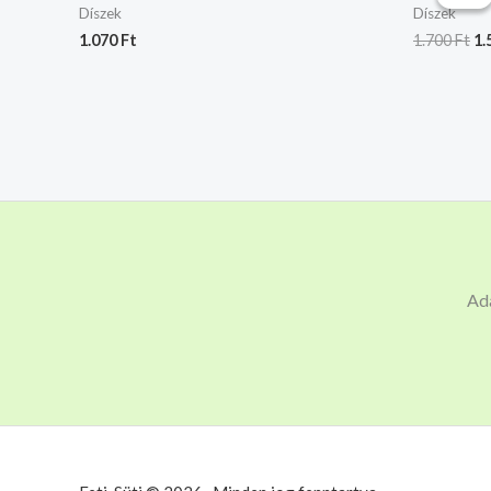
wa
Díszek
Díszek
1.
1.070
Ft
1.700
Ft
1.
Ad