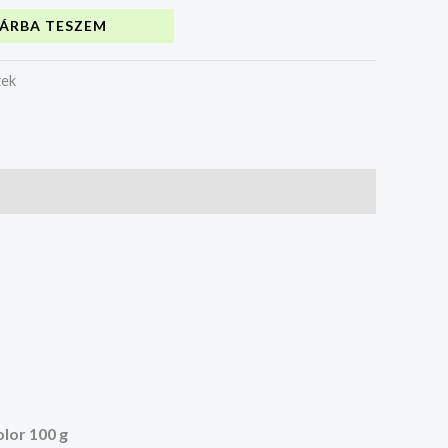
ÁRBA TESZEM
zek
lor 100 g