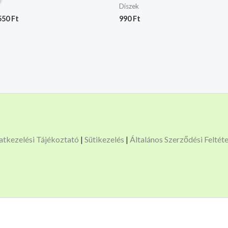
s:
is:
Díszek
700 Ft.
1.550 Ft.
550
Ft
990
Ft
atkezelési Tájékoztató
|
Sütikezelés
|
Általános Szerződési Feltét