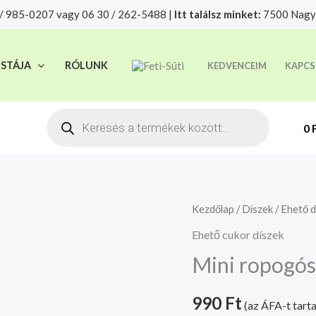
/ 985-0207 vagy 06 30 / 262-5488 |
Itt találsz minket:
7500 Nagya
t felelősségre adjuk át futárszolgálatnak, tekintettel a f
ISTÁJA
RÓLUNK
KEDVENCEIM
KAPCS
Products
search
0
Mini
Kezdőlap
/
Díszek
/
Ehető d
ropogós
Ehető cukor díszek
golyó
Mini ropogós 
-
piros
990
Ft
(az ÁFA-t tart
mennyiség