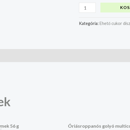
KOS
Kategória:
Ehető cukor dís
ek
iginal
Current
ice
price
mek 56 g
Óriásroppanós golyó multico