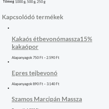
Tömeg
1000 g, 500 g, 250 g
Kapcsolódó termékek
Kakaós étbevonómassza15%
kakaópor
Alapanyagok
750
Ft
–
2.590
Ft
Epres tejbevonó
Alapanyagok
890
Ft
–
3.140
Ft
Szamos Marcipán Massza