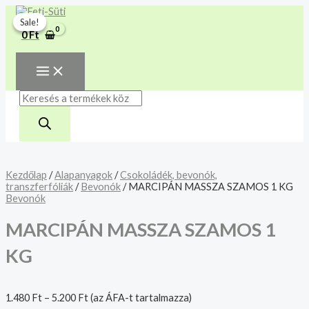
MAIN
Skip
MARCIPÁN
Products
MENU
A mélyhűtött termékeket
to
MASSZA
search
Sale!
Sale!
csakis saját felelősségre
content
SZAMOS
Megértettem
0
Ft
1
adjuk át futárszolgálatnak,
KG
tekintettel a feloldási időre.
mennyiség
Kezdőlap
/
Alapanyagok
/
Csokoládék, bevonók,
transzferfóliák
/
Bevonók
/ MARCIPÁN MASSZA SZAMOS 1 KG
Bevonók
MARCIPÁN MASSZA SZAMOS 1
KG
1.480
Ft
–
5.200
Ft
(az ÁFA-t tartalmazza)