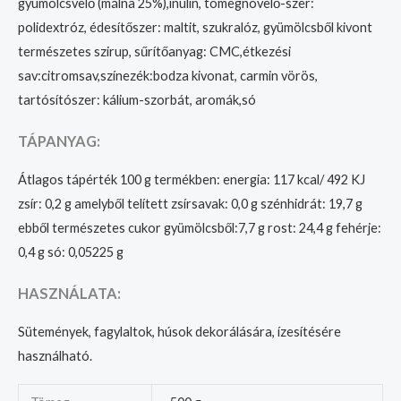
gyümölcsvelő (málna 25%),inulin, tömegnövelő-szer:
polidextróz, édesítőszer: maltit, szukralóz, gyümölcsből kivont
természetes szirup, sűrítőanyag: CMC,étkezési
sav:citromsav,színezék:bodza kivonat, carmin vörös,
tartósítószer: kálium-szorbát, aromák,só
TÁPANYAG:
Átlagos tápérték 100 g termékben: energia: 117 kcal/ 492 KJ
zsír: 0,2 g amelyből telített zsírsavak: 0,0 g szénhidrát: 19,7 g
ebből természetes cukor gyümölcsből:7,7 g rost: 24,4 g fehérje:
0,4 g só: 0,05225 g
HASZNÁLATA:
Sütemények, fagylaltok, húsok dekorálására, ízesítésére
használható.