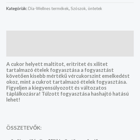
Kategóriák:
Dia-Wellnes termékek
,
Szószok, öntetek
Leírás
További információk
A cukor helyett maltitot, eritritet és xilitet
tartalmazó ételek fogyasztása a fogyasztást
követően kisebb mértékű vércukorszint emelkedést
okoz, mint a cukrot tartalmazó ételek fogyasztása.
Figyeljen a kiegyensúlyozott és változatos
táplálkozásra! Túlzott fogyasztása hashajtó hatású
lehet!
ÖSSZETEVŐK: