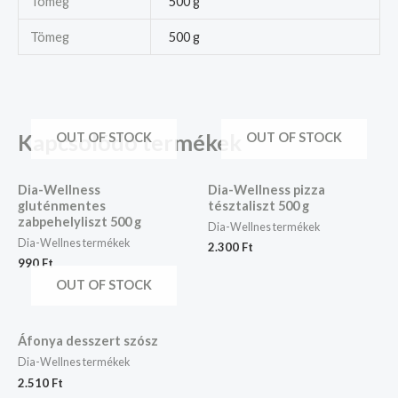
Tömeg
500 g
Tömeg
500 g
Kapcsolódó termékek
OUT OF STOCK
OUT OF STOCK
Dia-Wellness
Dia-Wellness pizza
gluténmentes
tésztaliszt 500 g
zabpehelyliszt 500 g
Dia-Wellnes termékek
Dia-Wellnes termékek
2.300
Ft
990
Ft
OUT OF STOCK
Áfonya desszert szósz
Dia-Wellnes termékek
2.510
Ft