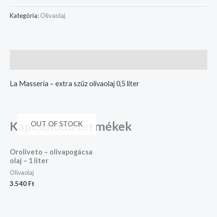
Kategória:
Olivaolaj
Leírás
La Masseria – extra szűz olivaolaj 0,5 liter
Kapcsolódó termékek
OUT OF STOCK
Oroliveto – olivapogácsa
olaj – 1 liter
Olivaolaj
3.540
Ft