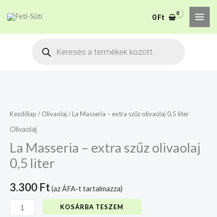
Skip
MAI
A mélyhűtött termékeket
0
Ft
to
csakis saját felelősségre
Megértettem
ME
adjuk át futárszolgálatnak,
content
Products
tekintettel a feloldási időre.
search
La
Masseria
-
Kezdőlap
/
Olivaolaj
/ La Masseria – extra szűz olivaolaj 0,5 liter
extra
Olivaolaj
szűz
La Masseria – extra szűz olivaolaj
olivaolaj
0,5 liter
0,5
liter
3.300
Ft
(az ÁFA-t tartalmazza)
mennyiség
KOSÁRBA TESZEM